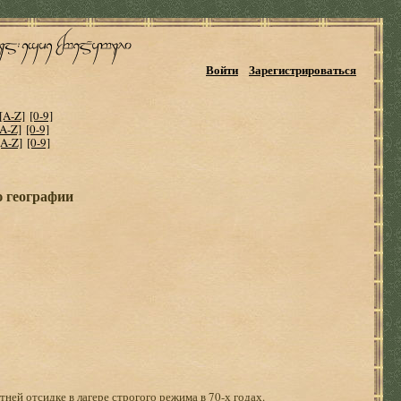
Войти
Зарегистрироваться
[A-Z]
[0-9]
[A-Z]
[0-9]
[A-Z]
[0-9]
 географии
ней отсидке в лагере строгого режима в 70-х годах.