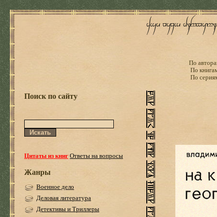
По автора
По книга
По серия
Поиск по сайту
Цитаты из книг
Ответы на вопросы
Жанры
Военное дело
Деловая литература
Детективы и Триллеры