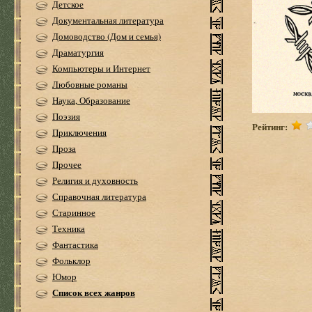
Детское
Документальная литература
Домоводство (Дом и семья)
Драматургия
Компьютеры и Интернет
Любовные романы
Наука, Образование
Поэзия
Рейтинг:
Приключения
Проза
Прочее
Религия и духовность
Справочная литература
Старинное
Техника
Фантастика
Фольклор
Юмор
Список всех жанров