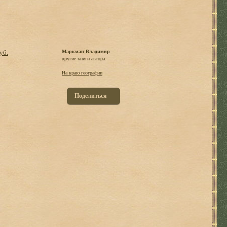
уб.
Маркман Владимир
другие книги автора:
На краю географии
Поделиться