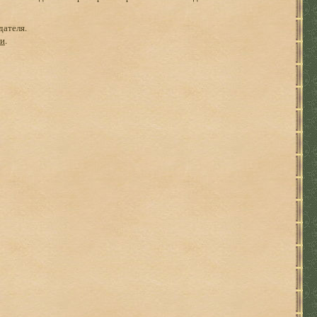
дателя.
ги
.