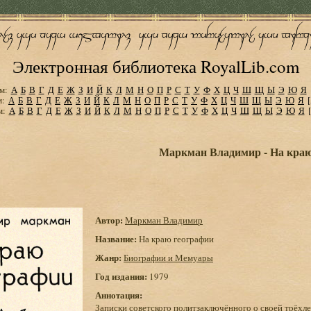
Электронная библиотека RoyalLib.com
м:
А
Б
В
Г
Д
Е
Ж
З
И
Й
К
Л
М
Н
О
П
Р
С
Т
У
Ф
Х
Ц
Ч
Ш
Щ
Ы
Э
Ю
Я
м:
А
Б
В
Г
Д
Е
Ж
З
И
Й
К
Л
М
Н
О
П
Р
С
Т
У
Ф
Х
Ц
Ч
Ш
Щ
Ы
Э
Ю
Я
м:
А
Б
В
Г
Д
Е
Ж
З
И
Й
К
Л
М
Н
О
П
Р
С
Т
У
Ф
Х
Ц
Ч
Ш
Щ
Ы
Э
Ю
Я
Маркман Владимир - На краю
Автор:
Маркман Владимир
Название:
На краю географии
Жанр:
Биографии и Мемуары
Год издания:
1979
Аннотация:
Записки советского политзаключённого о своей трёхлет