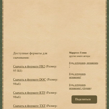
Доступные форматы для
Маррелл Гленн
другие книги автора:
скачивания:
Будь осторожен, незнакомец
Скачать в формате FB2
(Размер:
!
95 Кб)
Будь осторожен,
незнакомец!
Скачать в формате DOC
(Размер:
98кб)
Будь осторожен,
незнакомец! (сборник)
Скачать в формате RTF
(Размер:
98кб)
Поделиться
Скачать в формате TXT
(Размер: