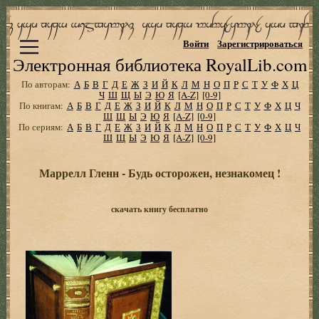
Войти
Зарегистрироваться
Электронная библиотека RoyalLib.com
По авторам:
А
Б
В
Г
Д
Е
Ж
З
И
Й
К
Л
М
Н
О
П
Р
С
Т
У
Ф
Х
Ц
Ч
Ш
Щ
Ы
Э
Ю
Я
[A-Z]
[0-9]
По книгам:
А
Б
В
Г
Д
Е
Ж
З
И
Й
К
Л
М
Н
О
П
Р
С
Т
У
Ф
Х
Ц
Ч
Ш
Щ
Ы
Э
Ю
Я
[A-Z]
[0-9]
По сериям:
А
Б
В
Г
Д
Е
Ж
З
И
Й
К
Л
М
Н
О
П
Р
С
Т
У
Ф
Х
Ц
Ч
Ш
Щ
Ы
Э
Ю
Я
[A-Z]
[0-9]
Маррелл Гленн - Будь осторожен, незнакомец !
скачать книгу бесплатно