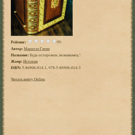
Рейтинг:
(0)
Автор:
Маррелл Гленн
Название:
Будь осторожен, незнакомец !
Жанр:
История
ISBN:
5-86906-014-1, 978-5-86906-014-3
Читать книгу Online