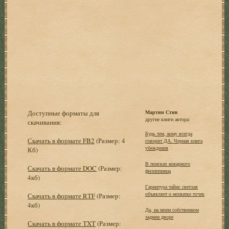
Доступные форматы для
Мартин Стив
другие книги автора:
скачивания:
Будь тем, кому всегда
Скачать в формате FB2
(Размер: 4
говорят ДА. Черная книга
убеждения
Кб)
В поисках коварного
Скачать в формате DOC
(Размер:
филиппинца
4кб)
Гарнитура таймс светлая
объявляет о нехватке точек
Скачать в формате RTF
(Размер:
4кб)
Да, на моем собственном
заднем дворе
Скачать в формате TXT
(Размер: