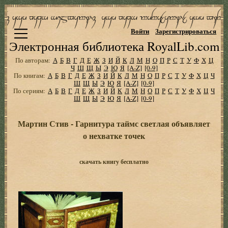
Войти
Зарегистрироваться
Электронная библиотека RoyalLib.com
По авторам:
А
Б
В
Г
Д
Е
Ж
З
И
Й
К
Л
М
Н
О
П
Р
С
Т
У
Ф
Х
Ц
Ч
Ш
Щ
Ы
Э
Ю
Я
[A-Z]
[0-9]
По книгам:
А
Б
В
Г
Д
Е
Ж
З
И
Й
К
Л
М
Н
О
П
Р
С
Т
У
Ф
Х
Ц
Ч
Ш
Щ
Ы
Э
Ю
Я
[A-Z]
[0-9]
По сериям:
А
Б
В
Г
Д
Е
Ж
З
И
Й
К
Л
М
Н
О
П
Р
С
Т
У
Ф
Х
Ц
Ч
Ш
Щ
Ы
Э
Ю
Я
[A-Z]
[0-9]
Мартин Стив - Гарнитура таймс светлая объявляет
о нехватке точек
скачать книгу бесплатно