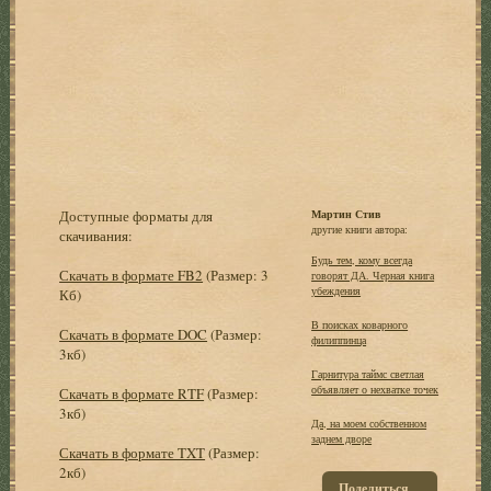
Доступные форматы для
Мартин Стив
другие книги автора:
скачивания:
Будь тем, кому всегда
Скачать в формате FB2
(Размер: 3
говорят ДА. Черная книга
убеждения
Кб)
В поисках коварного
Скачать в формате DOC
(Размер:
филиппинца
3кб)
Гарнитура таймс светлая
объявляет о нехватке точек
Скачать в формате RTF
(Размер:
3кб)
Да, на моем собственном
заднем дворе
Скачать в формате TXT
(Размер:
2кб)
Поделиться