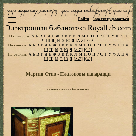
Войти
Зарегистрироваться
Электронная библиотека RoyalLib.com
По авторам:
А
Б
В
Г
Д
Е
Ж
З
И
Й
К
Л
М
Н
О
П
Р
С
Т
У
Ф
Х
Ц
Ч
Ш
Щ
Ы
Э
Ю
Я
[A-Z]
[0-9]
По книгам:
А
Б
В
Г
Д
Е
Ж
З
И
Й
К
Л
М
Н
О
П
Р
С
Т
У
Ф
Х
Ц
Ч
Ш
Щ
Ы
Э
Ю
Я
[A-Z]
[0-9]
По сериям:
А
Б
В
Г
Д
Е
Ж
З
И
Й
К
Л
М
Н
О
П
Р
С
Т
У
Ф
Х
Ц
Ч
Ш
Щ
Ы
Э
Ю
Я
[A-Z]
[0-9]
Мартин Стив - Платоновы папарацци
скачать книгу бесплатно