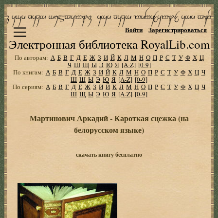
Войти
Зарегистрироваться
Электронная библиотека RoyalLib.com
По авторам:
А
Б
В
Г
Д
Е
Ж
З
И
Й
К
Л
М
Н
О
П
Р
С
Т
У
Ф
Х
Ц
Ч
Ш
Щ
Ы
Э
Ю
Я
[A-Z]
[0-9]
По книгам:
А
Б
В
Г
Д
Е
Ж
З
И
Й
К
Л
М
Н
О
П
Р
С
Т
У
Ф
Х
Ц
Ч
Ш
Щ
Ы
Э
Ю
Я
[A-Z]
[0-9]
По сериям:
А
Б
В
Г
Д
Е
Ж
З
И
Й
К
Л
М
Н
О
П
Р
С
Т
У
Ф
Х
Ц
Ч
Ш
Щ
Ы
Э
Ю
Я
[A-Z]
[0-9]
Мартинович Аркадий - Кароткая сцежка (на
белорусском языке)
скачать книгу бесплатно