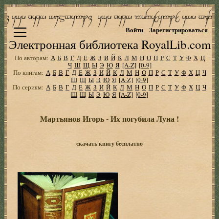
Войти
Зарегистрироваться
Электронная библиотека RoyalLib.com
По авторам:
А
Б
В
Г
Д
Е
Ж
З
И
Й
К
Л
М
Н
О
П
Р
С
Т
У
Ф
Х
Ц
Ч
Ш
Щ
Ы
Э
Ю
Я
[A-Z]
[0-9]
По книгам:
А
Б
В
Г
Д
Е
Ж
З
И
Й
К
Л
М
Н
О
П
Р
С
Т
У
Ф
Х
Ц
Ч
Ш
Щ
Ы
Э
Ю
Я
[A-Z]
[0-9]
По сериям:
А
Б
В
Г
Д
Е
Ж
З
И
Й
К
Л
М
Н
О
П
Р
С
Т
У
Ф
Х
Ц
Ч
Ш
Щ
Ы
Э
Ю
Я
[A-Z]
[0-9]
Мартьянов Игорь - Их погубила Луна !
скачать книгу бесплатно