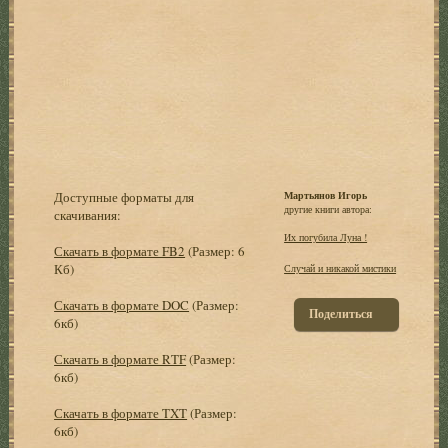
Доступные форматы для
Мартьянов Игорь
другие книги автора:
скачивания:
Их погубила Луна !
Скачать в формате FB2
(Размер: 6
Кб)
Случай и никакой мистики
Скачать в формате DOC
(Размер:
Поделиться
6кб)
Скачать в формате RTF
(Размер:
6кб)
Скачать в формате TXT
(Размер:
6кб)