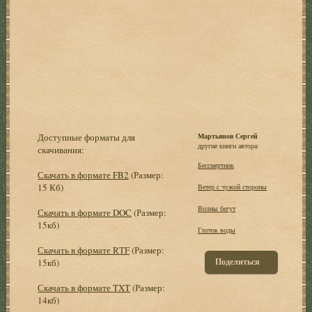
Доступные форматы для
Мартьянов Сергей
другие книги автора:
скачивания:
Бессмертник
Скачать в формате FB2
(Размер:
15 Кб)
Ветер с чужой стороны
Волны бегут
Скачать в формате DOC
(Размер:
15кб)
Глоток воды
Скачать в формате RTF
(Размер:
Поделиться
15кб)
Скачать в формате TXT
(Размер:
14кб)