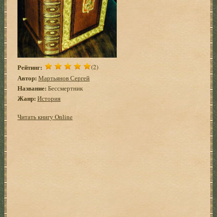
Рейтинг:
(2)
Автор:
Мартьянов Сергей
Название:
Бессмертник
Жанр:
История
Читать книгу Online