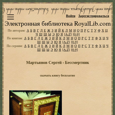
Войти
Зарегистрироваться
Электронная библиотека RoyalLib.com
По авторам:
А
Б
В
Г
Д
Е
Ж
З
И
Й
К
Л
М
Н
О
П
Р
С
Т
У
Ф
Х
Ц
Ч
Ш
Щ
Ы
Э
Ю
Я
[A-Z]
[0-9]
По книгам:
А
Б
В
Г
Д
Е
Ж
З
И
Й
К
Л
М
Н
О
П
Р
С
Т
У
Ф
Х
Ц
Ч
Ш
Щ
Ы
Э
Ю
Я
[A-Z]
[0-9]
По сериям:
А
Б
В
Г
Д
Е
Ж
З
И
Й
К
Л
М
Н
О
П
Р
С
Т
У
Ф
Х
Ц
Ч
Ш
Щ
Ы
Э
Ю
Я
[A-Z]
[0-9]
Мартьянов Сергей - Бессмертник
скачать книгу бесплатно