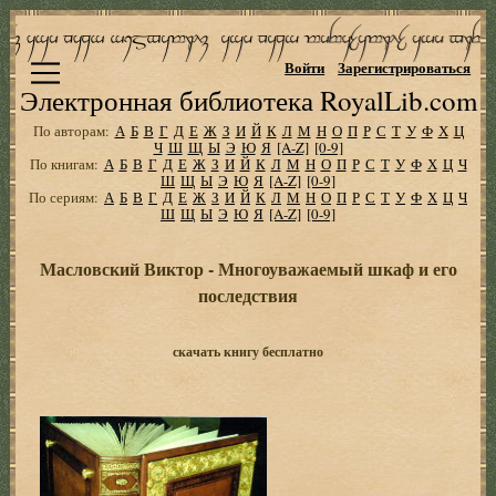
Войти
Зарегистрироваться
Электронная библиотека RoyalLib.com
По авторам:
А
Б
В
Г
Д
Е
Ж
З
И
Й
К
Л
М
Н
О
П
Р
С
Т
У
Ф
Х
Ц
Ч
Ш
Щ
Ы
Э
Ю
Я
[A-Z]
[0-9]
По книгам:
А
Б
В
Г
Д
Е
Ж
З
И
Й
К
Л
М
Н
О
П
Р
С
Т
У
Ф
Х
Ц
Ч
Ш
Щ
Ы
Э
Ю
Я
[A-Z]
[0-9]
По сериям:
А
Б
В
Г
Д
Е
Ж
З
И
Й
К
Л
М
Н
О
П
Р
С
Т
У
Ф
Х
Ц
Ч
Ш
Щ
Ы
Э
Ю
Я
[A-Z]
[0-9]
Масловский Виктор - Многоуважаемый шкаф и его
последствия
скачать книгу бесплатно