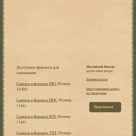
Доступные форматы для
Масловский Виктор
другие книги автора:
скачивания:
Избиение Боггов
Скачать в формате FB2
(Размер:
10 Кб)
Многоуважаемый шкаф и
его последствия
Скачать в формате DOC
(Размер:
11кб)
Поделиться
Скачать в формате RTF
(Размер:
11кб)
Скачать в формате TXT
(Размер: