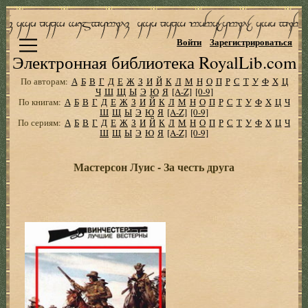
Войти
Зарегистрироваться
Электронная библиотека RoyalLib.com
По авторам:
А
Б
В
Г
Д
Е
Ж
З
И
Й
К
Л
М
Н
О
П
Р
С
Т
У
Ф
Х
Ц
Ч
Ш
Щ
Ы
Э
Ю
Я
[A-Z]
[0-9]
По книгам:
А
Б
В
Г
Д
Е
Ж
З
И
Й
К
Л
М
Н
О
П
Р
С
Т
У
Ф
Х
Ц
Ч
Ш
Щ
Ы
Э
Ю
Я
[A-Z]
[0-9]
По сериям:
А
Б
В
Г
Д
Е
Ж
З
И
Й
К
Л
М
Н
О
П
Р
С
Т
У
Ф
Х
Ц
Ч
Ш
Щ
Ы
Э
Ю
Я
[A-Z]
[0-9]
Мастерсон Луис - За честь друга