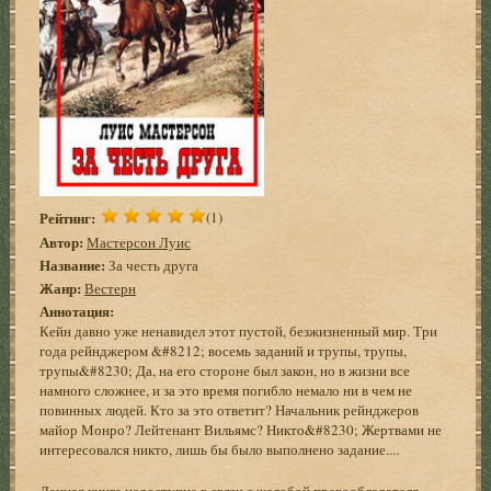
Рейтинг:
(1)
Автор:
Мастерсон Луис
Название:
За честь друга
Жанр:
Вестерн
Аннотация:
Кейн давно уже ненавидел этот пустой, безжизненный мир. Три
года рейнджером &#8212; восемь заданий и трупы, трупы,
трупы&#8230; Да, на его стороне был закон, но в жизни все
намного сложнее, и за это время погибло немало ни в чем не
повинных людей. Кто за это ответит? Начальник рейнджеров
майор Монро? Лейтенант Вильямс? Никто&#8230; Жертвами не
интересовался никто, лишь бы было выполнено задание....
Данная книга недоступна в связи с жалобой правообладателя.