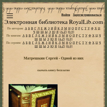
Войти
Зарегистрироваться
Электронная библиотека RoyalLib.com
По авторам:
А
Б
В
Г
Д
Е
Ж
З
И
Й
К
Л
М
Н
О
П
Р
С
Т
У
Ф
Х
Ц
Ч
Ш
Щ
Ы
Э
Ю
Я
[A-Z]
[0-9]
По книгам:
А
Б
В
Г
Д
Е
Ж
З
И
Й
К
Л
М
Н
О
П
Р
С
Т
У
Ф
Х
Ц
Ч
Ш
Щ
Ы
Э
Ю
Я
[A-Z]
[0-9]
По сериям:
А
Б
В
Г
Д
Е
Ж
З
И
Й
К
Л
М
Н
О
П
Р
С
Т
У
Ф
Х
Ц
Ч
Ш
Щ
Ы
Э
Ю
Я
[A-Z]
[0-9]
Матрешкин Сергей - Одной из них
скачать книгу бесплатно