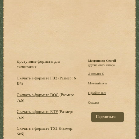
Доступные форматы для
Матрешкин Сергей
другие книги автора:
скачивания:
Л сильнее С
Скачать в формате FB2
(Размер: 6
Кб)
Млечный путь
Одной из них
Скачать в формате DOC
(Размер:
7кб)
Осколки
Скачать в формате RTF
(Размер:
Поделиться
7кб)
Скачать в формате TXT
(Размер:
6кб)