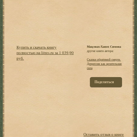
Купить и скачать книгу
Мацлиах-Ханох Симона
другие книги автора:
полностью на litres.ru за 1 039,90
руб.
Сказки обратимой смерти.
Депрессия как целительная
сила
Поделиться
Оставить отзыв о книге