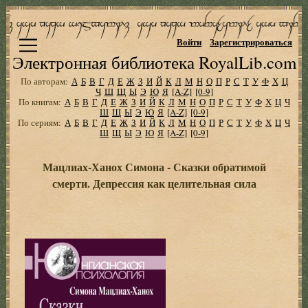
Войти
Зарегистрироваться
Электронная библиотека RoyalLib.com
По авторам:
А
Б
В
Г
Д
Е
Ж
З
И
Й
К
Л
М
Н
О
П
Р
С
Т
У
Ф
Х
Ц
Ч
Ш
Щ
Ы
Э
Ю
Я
[A-Z]
[0-9]
По книгам:
А
Б
В
Г
Д
Е
Ж
З
И
Й
К
Л
М
Н
О
П
Р
С
Т
У
Ф
Х
Ц
Ч
Ш
Щ
Ы
Э
Ю
Я
[A-Z]
[0-9]
По сериям:
А
Б
В
Г
Д
Е
Ж
З
И
Й
К
Л
М
Н
О
П
Р
С
Т
У
Ф
Х
Ц
Ч
Ш
Щ
Ы
Э
Ю
Я
[A-Z]
[0-9]
Мацлиах-Ханох Симона - Сказки обратимой
смерти. Депрессия как целительная сила