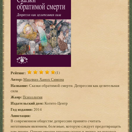
Рейтинг:
(1)
Автор:
Мацлиах-Ханох Симона
Название:
Сказки обратимой смерти. Депрессия как целительная
сила
Жанр:
Психология
Издательский дом:
Когито-Центр
Год издания:
2014
Аннотация:
В современном обществе депрессию принято считать
негативным явлением, болезнью, которую следует предотвращать
или лечить. Однако многие героини сказок и легенд, на которых