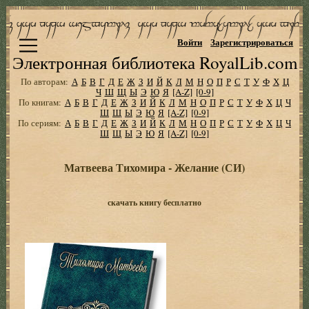
Войти
Зарегистрироваться
Электронная библиотека RoyalLib.com
По авторам:
А
Б
В
Г
Д
Е
Ж
З
И
Й
К
Л
М
Н
О
П
Р
С
Т
У
Ф
Х
Ц
Ч
Ш
Щ
Ы
Э
Ю
Я
[A-Z]
[0-9]
По книгам:
А
Б
В
Г
Д
Е
Ж
З
И
Й
К
Л
М
Н
О
П
Р
С
Т
У
Ф
Х
Ц
Ч
Ш
Щ
Ы
Э
Ю
Я
[A-Z]
[0-9]
По сериям:
А
Б
В
Г
Д
Е
Ж
З
И
Й
К
Л
М
Н
О
П
Р
С
Т
У
Ф
Х
Ц
Ч
Ш
Щ
Ы
Э
Ю
Я
[A-Z]
[0-9]
Матвеева Тихомира - Желание (СИ)
скачать книгу бесплатно