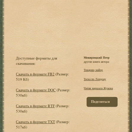
Доступные форматы для
Межирицкий Петр
другие книги автора:
скачивания:
Товарищ майор
Скачать в формате FB2
(Размер:
519 Кб)
Тоска по Лондону
Читая маршала Жукова
Скачать в формате DOC
(Размер:
530кб)
Поделиться
Скачать в формате RTF
(Размер:
530кб)
Скачать в формате TXT
(Размер:
517кб)