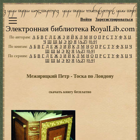
Войти
Зарегистрироваться
Электронная библиотека RoyalLib.com
По авторам:
А
Б
В
Г
Д
Е
Ж
З
И
Й
К
Л
М
Н
О
П
Р
С
Т
У
Ф
Х
Ц
Ч
Ш
Щ
Ы
Э
Ю
Я
[A-Z]
[0-9]
По книгам:
А
Б
В
Г
Д
Е
Ж
З
И
Й
К
Л
М
Н
О
П
Р
С
Т
У
Ф
Х
Ц
Ч
Ш
Щ
Ы
Э
Ю
Я
[A-Z]
[0-9]
По сериям:
А
Б
В
Г
Д
Е
Ж
З
И
Й
К
Л
М
Н
О
П
Р
С
Т
У
Ф
Х
Ц
Ч
Ш
Щ
Ы
Э
Ю
Я
[A-Z]
[0-9]
Межирицкий Петр - Тоска по Лондону
скачать книгу бесплатно