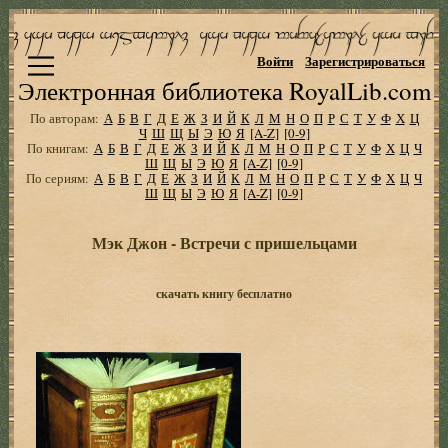
Войти
Зарегистрироваться
Электронная библиотека RoyalLib.com
По авторам:
А
Б
В
Г
Д
Е
Ж
З
И
Й
К
Л
М
Н
О
П
Р
С
Т
У
Ф
Х
Ц
Ч
Ш
Щ
Ы
Э
Ю
Я
[A-Z]
[0-9]
По книгам:
А
Б
В
Г
Д
Е
Ж
З
И
Й
К
Л
М
Н
О
П
Р
С
Т
У
Ф
Х
Ц
Ч
Ш
Щ
Ы
Э
Ю
Я
[A-Z]
[0-9]
По сериям:
А
Б
В
Г
Д
Е
Ж
З
И
Й
К
Л
М
Н
О
П
Р
С
Т
У
Ф
Х
Ц
Ч
Ш
Щ
Ы
Э
Ю
Я
[A-Z]
[0-9]
Мэк Джон - Встречи с пришельцами
скачать книгу бесплатно