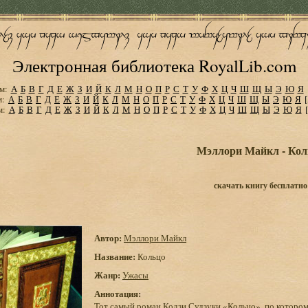
Электронная библиотека RoyalLib.com
м:
А
Б
В
Г
Д
Е
Ж
З
И
Й
К
Л
М
Н
О
П
Р
С
Т
У
Ф
Х
Ц
Ч
Ш
Щ
Ы
Э
Ю
Я
м:
А
Б
В
Г
Д
Е
Ж
З
И
Й
К
Л
М
Н
О
П
Р
С
Т
У
Ф
Х
Ц
Ч
Ш
Щ
Ы
Э
Ю
Я
м:
А
Б
В
Г
Д
Е
Ж
З
И
Й
К
Л
М
Н
О
П
Р
С
Т
У
Ф
Х
Ц
Ч
Ш
Щ
Ы
Э
Ю
Я
Мэллори Майкл - Кол
скачать книгу бесплатно
Автор:
Мэллори Майкл
Название:
Кольцо
Жанр:
Ужасы
Аннотация:
Тот самый роман Кодзи Судзуки «Кольцо», по котором