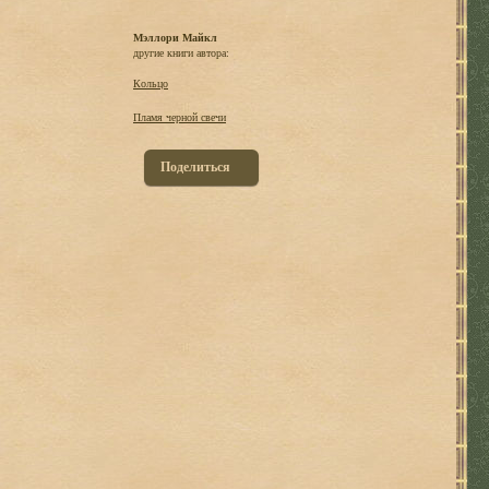
Мэллори Майкл
другие книги автора:
Кольцо
Пламя черной свечи
Поделиться