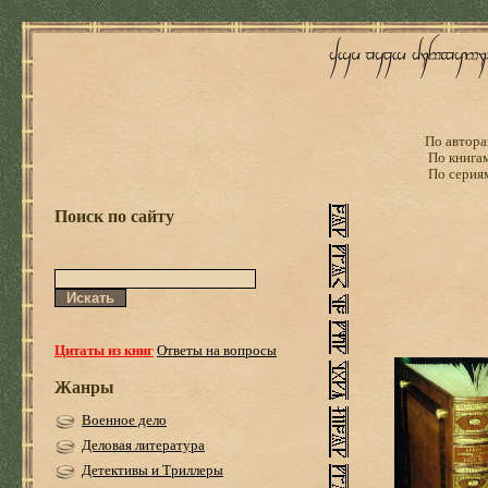
По автора
По книга
По серия
Поиск по сайту
Цитаты из книг
Ответы на вопросы
Жанры
Военное дело
Деловая литература
Детективы и Триллеры