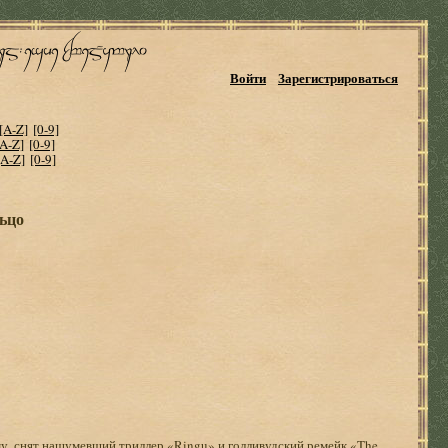
Войти
Зарегистрироваться
[A-Z]
[0-9]
[A-Z]
[0-9]
[A-Z]
[0-9]
ьцо
у, снят нашумевший триллер «Ringu» и голливудский ремейк «The