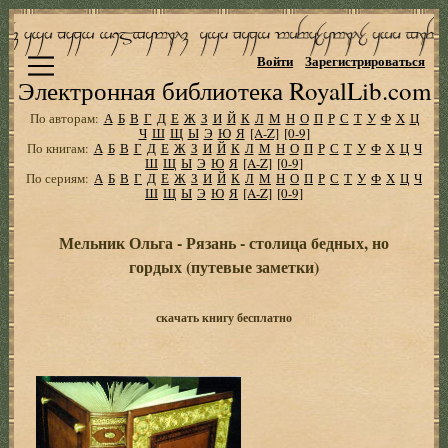
Войти
Зарегистрироваться
Электронная библиотека RoyalLib.com
По авторам:
А
Б
В
Г
Д
Е
Ж
З
И
Й
К
Л
М
Н
О
П
Р
С
Т
У
Ф
Х
Ц
Ч
Ш
Щ
Ы
Э
Ю
Я
[A-Z]
[0-9]
По книгам:
А
Б
В
Г
Д
Е
Ж
З
И
Й
К
Л
М
Н
О
П
Р
С
Т
У
Ф
Х
Ц
Ч
Ш
Щ
Ы
Э
Ю
Я
[A-Z]
[0-9]
По сериям:
А
Б
В
Г
Д
Е
Ж
З
И
Й
К
Л
М
Н
О
П
Р
С
Т
У
Ф
Х
Ц
Ч
Ш
Щ
Ы
Э
Ю
Я
[A-Z]
[0-9]
Мельник Ольга - Рязань - столица бедных, но
гордых (путевые заметки)
скачать книгу бесплатно