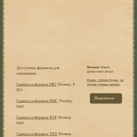
Доступные форматы для
Мельник Ольга
другие книги автора:
скачивания:
Рязань - столица бедных, но
Скачать в формате FB2
(Размер: 8
гордых (путевые заметки)
Кб)
Поделиться
Скачать в формате DOC
(Размер:
8кб)
Скачать в формате RTF
(Размер:
8кб)
Скачать в формате TXT
(Размер: