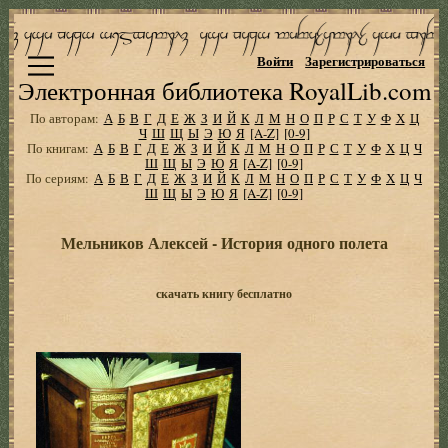
Войти
Зарегистрироваться
Электронная библиотека RoyalLib.com
По авторам:
А
Б
В
Г
Д
Е
Ж
З
И
Й
К
Л
М
Н
О
П
Р
С
Т
У
Ф
Х
Ц
Ч
Ш
Щ
Ы
Э
Ю
Я
[A-Z]
[0-9]
По книгам:
А
Б
В
Г
Д
Е
Ж
З
И
Й
К
Л
М
Н
О
П
Р
С
Т
У
Ф
Х
Ц
Ч
Ш
Щ
Ы
Э
Ю
Я
[A-Z]
[0-9]
По сериям:
А
Б
В
Г
Д
Е
Ж
З
И
Й
К
Л
М
Н
О
П
Р
С
Т
У
Ф
Х
Ц
Ч
Ш
Щ
Ы
Э
Ю
Я
[A-Z]
[0-9]
Мельников Алексей - История одного полета
скачать книгу бесплатно