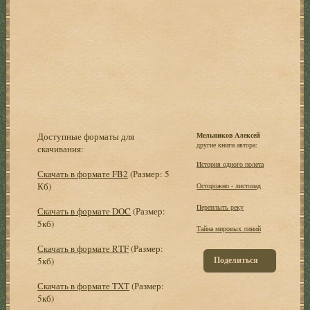
Доступные форматы для
Мельников Алексей
другие книги автора:
скачивания:
История одного полета
Скачать в формате FB2
(Размер: 5
Кб)
Осторожно - листопад
Переплыть реку
Скачать в формате DOC
(Размер:
5кб)
Тайна мировых линий
Скачать в формате RTF
(Размер:
Поделиться
5кб)
Скачать в формате TXT
(Размер:
5кб)