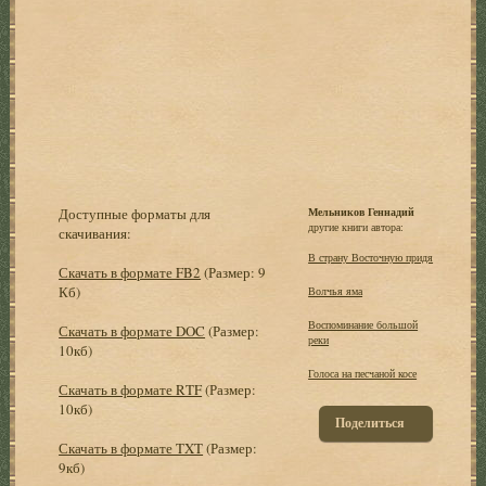
Доступные форматы для
Мельников Геннадий
другие книги автора:
скачивания:
В страну Восточную придя
Скачать в формате FB2
(Размер: 9
Кб)
Волчья яма
Воспоминание большой
Скачать в формате DOC
(Размер:
реки
10кб)
Голоса на песчаной косе
Скачать в формате RTF
(Размер:
10кб)
Поделиться
Скачать в формате TXT
(Размер:
9кб)