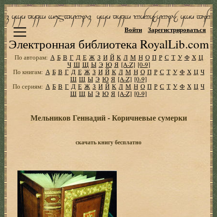
Войти
Зарегистрироваться
Электронная библиотека RoyalLib.com
По авторам:
А
Б
В
Г
Д
Е
Ж
З
И
Й
К
Л
М
Н
О
П
Р
С
Т
У
Ф
Х
Ц
Ч
Ш
Щ
Ы
Э
Ю
Я
[A-Z]
[0-9]
По книгам:
А
Б
В
Г
Д
Е
Ж
З
И
Й
К
Л
М
Н
О
П
Р
С
Т
У
Ф
Х
Ц
Ч
Ш
Щ
Ы
Э
Ю
Я
[A-Z]
[0-9]
По сериям:
А
Б
В
Г
Д
Е
Ж
З
И
Й
К
Л
М
Н
О
П
Р
С
Т
У
Ф
Х
Ц
Ч
Ш
Щ
Ы
Э
Ю
Я
[A-Z]
[0-9]
Мельников Геннадий - Коричневые сумерки
скачать книгу бесплатно