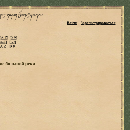
Войти
Зарегистрироваться
[A-Z]
[0-9]
[A-Z]
[0-9]
[A-Z]
[0-9]
ие большой реки