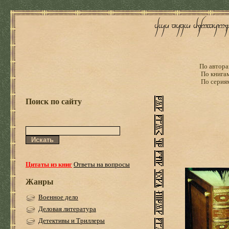
По автора
По книга
По серия
Поиск по сайту
Цитаты из книг
Ответы на вопросы
Жанры
Военное дело
Деловая литература
Детективы и Триллеры