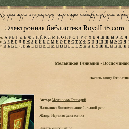
Электронная библиотека RoyalLib.com
м:
А
Б
В
Г
Д
Е
Ж
З
И
Й
К
Л
М
Н
О
П
Р
С
Т
У
Ф
Х
Ц
Ч
Ш
Щ
Ы
Э
Ю
Я
м:
А
Б
В
Г
Д
Е
Ж
З
И
Й
К
Л
М
Н
О
П
Р
С
Т
У
Ф
Х
Ц
Ч
Ш
Щ
Ы
Э
Ю
Я
м:
А
Б
В
Г
Д
Е
Ж
З
И
Й
К
Л
М
Н
О
П
Р
С
Т
У
Ф
Х
Ц
Ч
Ш
Щ
Ы
Э
Ю
Я
Мельников Геннадий - Воспоминан
скачать книгу бесплатно
Автор:
Мельников Геннадий
Название:
Воспоминание большой реки
Жанр:
Научная фантастика
Читать книгу Online