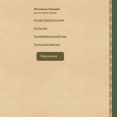
Мельников Геннадий
другие книги автора:
В страну Восточную придя
Волчья яма
Воспоминание большой реки
Голоса на песчаной косе
Поделиться