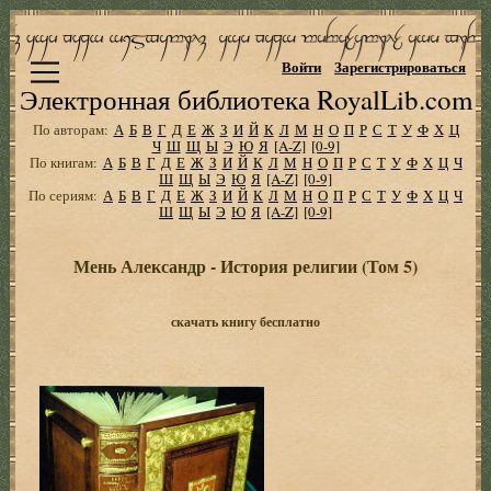
Войти
Зарегистрироваться
Электронная библиотека RoyalLib.com
По авторам:
А
Б
В
Г
Д
Е
Ж
З
И
Й
К
Л
М
Н
О
П
Р
С
Т
У
Ф
Х
Ц
Ч
Ш
Щ
Ы
Э
Ю
Я
[A-Z]
[0-9]
По книгам:
А
Б
В
Г
Д
Е
Ж
З
И
Й
К
Л
М
Н
О
П
Р
С
Т
У
Ф
Х
Ц
Ч
Ш
Щ
Ы
Э
Ю
Я
[A-Z]
[0-9]
По сериям:
А
Б
В
Г
Д
Е
Ж
З
И
Й
К
Л
М
Н
О
П
Р
С
Т
У
Ф
Х
Ц
Ч
Ш
Щ
Ы
Э
Ю
Я
[A-Z]
[0-9]
Мень Александр - История религии (Том 5)
скачать книгу бесплатно