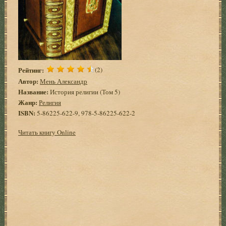
Рейтинг:
(2)
Автор:
Мень Александр
Название:
История религии (Том 5)
Жанр:
Религия
ISBN:
5-86225-622-9, 978-5-86225-622-2
Читать книгу Online