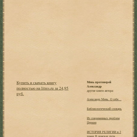
Купить и скачать книгу
Мень протоиерей
Александр
полностью на litres.ru за 24,95
другие книги автора:
руб.
Александр Мень. О себе…
Библиологический словарь
Из современных проблем
Церкви
ИСТОРИЯ РЕЛИГИИ в 2
томах В поисках пути,