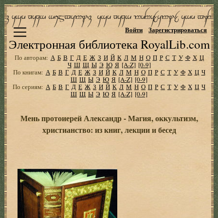
Войти
Зарегистрироваться
Электронная библиотека RoyalLib.com
По авторам:
А
Б
В
Г
Д
Е
Ж
З
И
Й
К
Л
М
Н
О
П
Р
С
Т
У
Ф
Х
Ц
Ч
Ш
Щ
Ы
Э
Ю
Я
[A-Z]
[0-9]
По книгам:
А
Б
В
Г
Д
Е
Ж
З
И
Й
К
Л
М
Н
О
П
Р
С
Т
У
Ф
Х
Ц
Ч
Ш
Щ
Ы
Э
Ю
Я
[A-Z]
[0-9]
По сериям:
А
Б
В
Г
Д
Е
Ж
З
И
Й
К
Л
М
Н
О
П
Р
С
Т
У
Ф
Х
Ц
Ч
Ш
Щ
Ы
Э
Ю
Я
[A-Z]
[0-9]
Мень протоиерей Александр - Магия, оккультизм,
христианство: из книг, лекции и бесед