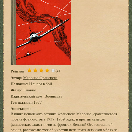
Рейтинг:
(4)
Автор:
Мероньо Франсиско
Название:
И снова в бой
Жанр:
О войне
Издательский дом:
Воениздат
Год издания:
1977
Аннотация:
В книге испанского летчика Франсиско Мероньо, сражавшегося
против франкистов в 1937–1939 годах и против немецко-
фашистских захватчиков на фронтах Великой Отечественной
войны, рассказывается об участии испанских летчиков в боях за