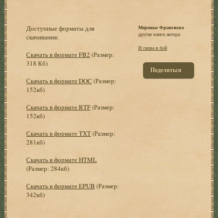
Доступные форматы для
Мероньо Франсиско
другие книги автора:
скачивания:
И снова в бой
Скачать в формате FB2
(Размер:
318 Кб)
Поделиться
Скачать в формате DOC
(Размер:
152кб)
Скачать в формате RTF
(Размер:
152кб)
Скачать в формате TXT
(Размер:
281кб)
Скачать в формате HTML
(Размер: 284кб)
Скачать в формате EPUB
(Размер:
342кб)