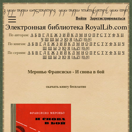
Войти
Зарегистрироваться
Электронная библиотека RoyalLib.com
По авторам:
А
Б
В
Г
Д
Е
Ж
З
И
Й
К
Л
М
Н
О
П
Р
С
Т
У
Ф
Х
Ц
Ч
Ш
Щ
Ы
Э
Ю
Я
[A-Z]
[0-9]
По книгам:
А
Б
В
Г
Д
Е
Ж
З
И
Й
К
Л
М
Н
О
П
Р
С
Т
У
Ф
Х
Ц
Ч
Ш
Щ
Ы
Э
Ю
Я
[A-Z]
[0-9]
По сериям:
А
Б
В
Г
Д
Е
Ж
З
И
Й
К
Л
М
Н
О
П
Р
С
Т
У
Ф
Х
Ц
Ч
Ш
Щ
Ы
Э
Ю
Я
[A-Z]
[0-9]
Мероньо Франсиско - И снова в бой
скачать книгу бесплатно