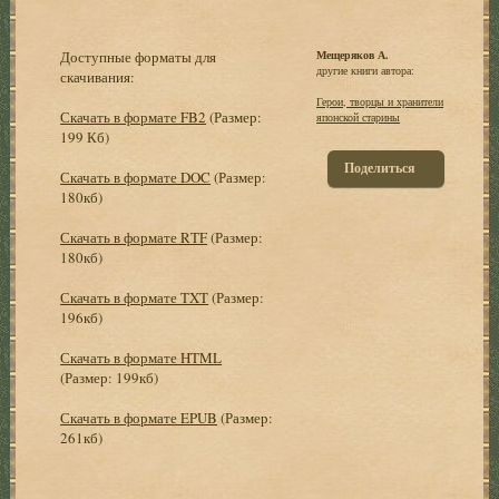
Доступные форматы для
Мещеряков А.
другие книги автора:
скачивания:
Герои, творцы и хранители
Скачать в формате FB2
(Размер:
японской старины
199 Кб)
Поделиться
Скачать в формате DOC
(Размер:
180кб)
Скачать в формате RTF
(Размер:
180кб)
Скачать в формате TXT
(Размер:
196кб)
Скачать в формате HTML
(Размер: 199кб)
Скачать в формате EPUB
(Размер:
261кб)