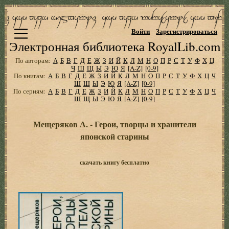
Войти
Зарегистрироваться
Электронная библиотека RoyalLib.com
По авторам:
А
Б
В
Г
Д
Е
Ж
З
И
Й
К
Л
М
Н
О
П
Р
С
Т
У
Ф
Х
Ц
Ч
Ш
Щ
Ы
Э
Ю
Я
[A-Z]
[0-9]
По книгам:
А
Б
В
Г
Д
Е
Ж
З
И
Й
К
Л
М
Н
О
П
Р
С
Т
У
Ф
Х
Ц
Ч
Ш
Щ
Ы
Э
Ю
Я
[A-Z]
[0-9]
По сериям:
А
Б
В
Г
Д
Е
Ж
З
И
Й
К
Л
М
Н
О
П
Р
С
Т
У
Ф
Х
Ц
Ч
Ш
Щ
Ы
Э
Ю
Я
[A-Z]
[0-9]
Мещеряков А. - Герои, творцы и хранители
японской старины
скачать книгу бесплатно