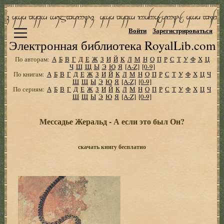
Войти
Зарегистрироваться
Электронная библиотека RoyalLib.com
По авторам:
А
Б
В
Г
Д
Е
Ж
З
И
Й
К
Л
М
Н
О
П
Р
С
Т
У
Ф
Х
Ц
Ч
Ш
Щ
Ы
Э
Ю
Я
[A-Z]
[0-9]
По книгам:
А
Б
В
Г
Д
Е
Ж
З
И
Й
К
Л
М
Н
О
П
Р
С
Т
У
Ф
Х
Ц
Ч
Ш
Щ
Ы
Э
Ю
Я
[A-Z]
[0-9]
По сериям:
А
Б
В
Г
Д
Е
Ж
З
И
Й
К
Л
М
Н
О
П
Р
С
Т
У
Ф
Х
Ц
Ч
Ш
Щ
Ы
Э
Ю
Я
[A-Z]
[0-9]
Мессадье Жеральд - А если это был Он?
скачать книгу бесплатно