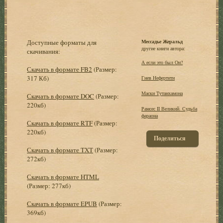
Доступные форматы для
Мессадье Жеральд
другие книги автора:
скачивания:
А если это был Он?
Скачать в формате FB2
(Размер:
317 Кб)
Гнев Нефертити
Маски Тутанхамона
Скачать в формате DOC
(Размер:
220кб)
Рамсес II Великий. Судьба
фараона
Скачать в формате RTF
(Размер:
220кб)
Поделиться
Скачать в формате TXT
(Размер:
272кб)
Скачать в формате HTML
(Размер: 277кб)
Скачать в формате EPUB
(Размер:
369кб)