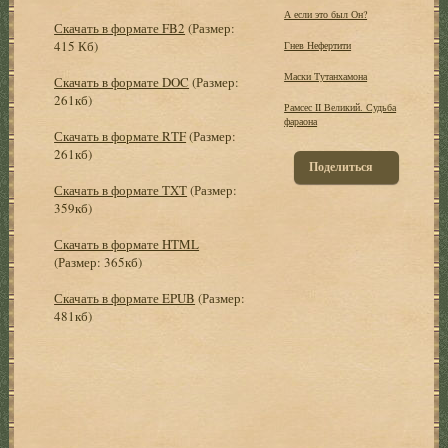
А если это был Он?
Скачать в формате FB2
(Размер:
415 Кб)
Гнев Нефертити
Маски Тутанхамона
Скачать в формате DOC
(Размер:
261кб)
Рамсес II Великий. Судьба
фараона
Скачать в формате RTF
(Размер:
261кб)
Поделиться
Скачать в формате TXT
(Размер:
359кб)
Скачать в формате HTML
(Размер: 365кб)
Скачать в формате EPUB
(Размер:
481кб)