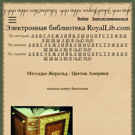
Войти
Зарегистрироваться
Электронная библиотека RoyalLib.com
По авторам:
А
Б
В
Г
Д
Е
Ж
З
И
Й
К
Л
М
Н
О
П
Р
С
Т
У
Ф
Х
Ц
Ч
Ш
Щ
Ы
Э
Ю
Я
[A-Z]
[0-9]
По книгам:
А
Б
В
Г
Д
Е
Ж
З
И
Й
К
Л
М
Н
О
П
Р
С
Т
У
Ф
Х
Ц
Ч
Ш
Щ
Ы
Э
Ю
Я
[A-Z]
[0-9]
По сериям:
А
Б
В
Г
Д
Е
Ж
З
И
Й
К
Л
М
Н
О
П
Р
С
Т
У
Ф
Х
Ц
Ч
Ш
Щ
Ы
Э
Ю
Я
[A-Z]
[0-9]
Мессадье Жеральд - Цветок Америки
скачать книгу бесплатно