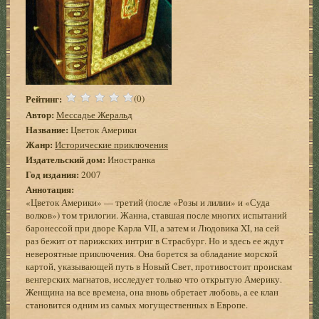
Рейтинг:
(0)
Автор:
Мессадье Жеральд
Название:
Цветок Америки
Жанр:
Исторические приключения
Издательский дом:
Иностранка
Год издания:
2007
Аннотация:
«Цветок Америки» — третий (после «Розы и лилии» и «Суда
волков») том трилогии. Жанна, ставшая после многих испытаний
баронессой при дворе Карла VII, а затем и Людовика XI, на сей
раз бежит от парижских интриг в Страсбург. Но и здесь ее ждут
невероятные приключения. Она борется за обладание морской
картой, указывающей путь в Новый Свет, противостоит проискам
венгерских магнатов, исследует только что открытую Америку.
Женщина на все времена, она вновь обретает любовь, а ее клан
становится одним из самых могущественных в Европе.