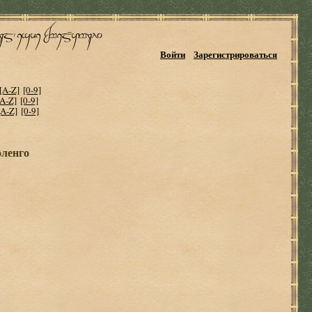
Войти
Зарегистрироваться
[A-Z]
[0-9]
[A-Z]
[0-9]
[A-Z]
[0-9]
оленго