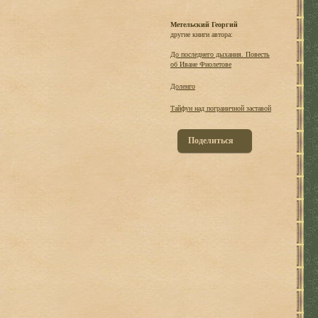
Метельский Георгий
другие книги автора:
До последнего дыхания. Повесть
об Иване Фиолетове
Доленго
Тайфун над пограничной заставой
Поделиться