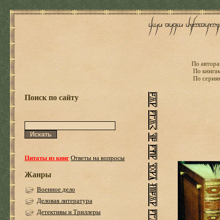
По автора
По книга
По серия
Поиск по сайту
Цитаты из книг
Ответы на вопросы
Жанры
Военное дело
Деловая литература
Детективы и Триллеры