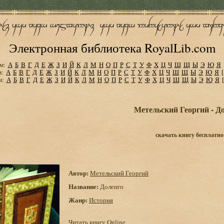
Электронная библиотека RoyalLib.com
м:
А
Б
В
Г
Д
Е
Ж
З
И
Й
К
Л
М
Н
О
П
Р
С
Т
У
Ф
Х
Ц
Ч
Ш
Щ
Ы
Э
Ю
Я
м:
А
Б
В
Г
Д
Е
Ж
З
И
Й
К
Л
М
Н
О
П
Р
С
Т
У
Ф
Х
Ц
Ч
Ш
Щ
Ы
Э
Ю
Я
м:
А
Б
В
Г
Д
Е
Ж
З
И
Й
К
Л
М
Н
О
П
Р
С
Т
У
Ф
Х
Ц
Ч
Ш
Щ
Ы
Э
Ю
Я
Метельский Георгий - Д
скачать книгу бесплатно
Автор:
Метельский Георгий
Название:
Доленго
Жанр:
История
Читать книгу Online