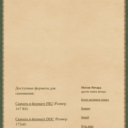
Доступные форматы для
Мэтсон Ричард
другие книги автора:
скачивания:
Белое шелковое платье
Скачать в формате FB2
(Размер:
167 Кб)
Вампир
Немой
Скачать в формате DOC
(Размер:
172кб)
Путь вниз