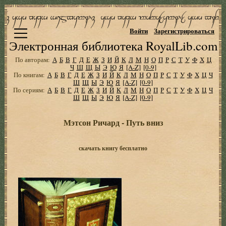
Войти
Зарегистрироваться
Электронная библиотека RoyalLib.com
По авторам:
А
Б
В
Г
Д
Е
Ж
З
И
Й
К
Л
М
Н
О
П
Р
С
Т
У
Ф
Х
Ц
Ч
Ш
Щ
Ы
Э
Ю
Я
[A-Z]
[0-9]
По книгам:
А
Б
В
Г
Д
Е
Ж
З
И
Й
К
Л
М
Н
О
П
Р
С
Т
У
Ф
Х
Ц
Ч
Ш
Щ
Ы
Э
Ю
Я
[A-Z]
[0-9]
По сериям:
А
Б
В
Г
Д
Е
Ж
З
И
Й
К
Л
М
Н
О
П
Р
С
Т
У
Ф
Х
Ц
Ч
Ш
Щ
Ы
Э
Ю
Я
[A-Z]
[0-9]
Мэтсон Ричард - Путь вниз
скачать книгу бесплатно