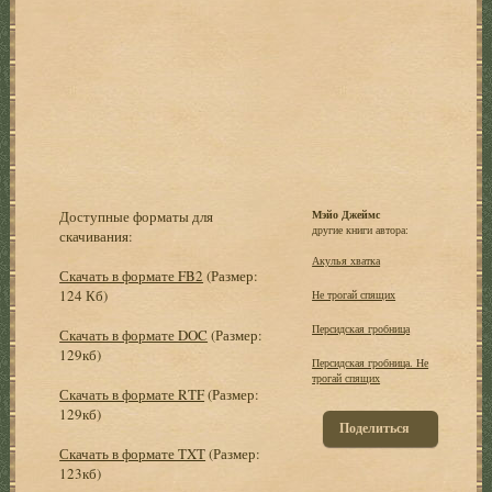
Доступные форматы для
Мэйо Джеймс
другие книги автора:
скачивания:
Акулья хватка
Скачать в формате FB2
(Размер:
124 Кб)
Не трогай спящих
Персидская гробница
Скачать в формате DOC
(Размер:
129кб)
Персидская гробница. Не
трогай спящих
Скачать в формате RTF
(Размер:
129кб)
Поделиться
Скачать в формате TXT
(Размер:
123кб)