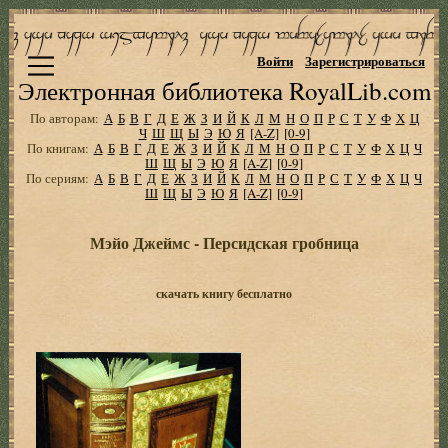
Войти
Зарегистрироваться
Электронная библиотека RoyalLib.com
По авторам:
А
Б
В
Г
Д
Е
Ж
З
И
Й
К
Л
М
Н
О
П
Р
С
Т
У
Ф
Х
Ц
Ч
Ш
Щ
Ы
Э
Ю
Я
[A-Z]
[0-9]
По книгам:
А
Б
В
Г
Д
Е
Ж
З
И
Й
К
Л
М
Н
О
П
Р
С
Т
У
Ф
Х
Ц
Ч
Ш
Щ
Ы
Э
Ю
Я
[A-Z]
[0-9]
По сериям:
А
Б
В
Г
Д
Е
Ж
З
И
Й
К
Л
М
Н
О
П
Р
С
Т
У
Ф
Х
Ц
Ч
Ш
Щ
Ы
Э
Ю
Я
[A-Z]
[0-9]
Мэйо Джеймс - Персидская гробница
скачать книгу бесплатно