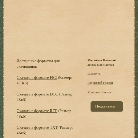
Доступные форматы для
Михайлов Николай
другие книги автора:
скачивания:
В те годы
Скачать в формате FB2
(Размер:
47 Кб)
Над картой Родины
У заставы Ильича
Скачать в формате DOC
(Размер:
48кб)
Поделиться
Скачать в формате RTF
(Размер:
48кб)
Скачать в формате TXT
(Размер:
46кб)