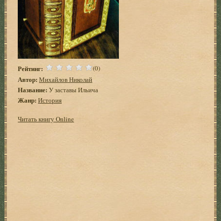
Рейтинг:
(0)
Автор:
Михайлов Николай
Название:
У заставы Ильича
Жанр:
История
Читать книгу Online