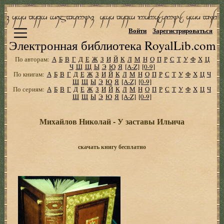
Войти
Зарегистрироваться
Электронная библиотека RoyalLib.com
По авторам:
А
Б
В
Г
Д
Е
Ж
З
И
Й
К
Л
М
Н
О
П
Р
С
Т
У
Ф
Х
Ц
Ч
Ш
Щ
Ы
Э
Ю
Я
[A-Z]
[0-9]
По книгам:
А
Б
В
Г
Д
Е
Ж
З
И
Й
К
Л
М
Н
О
П
Р
С
Т
У
Ф
Х
Ц
Ч
Ш
Щ
Ы
Э
Ю
Я
[A-Z]
[0-9]
По сериям:
А
Б
В
Г
Д
Е
Ж
З
И
Й
К
Л
М
Н
О
П
Р
С
Т
У
Ф
Х
Ц
Ч
Ш
Щ
Ы
Э
Ю
Я
[A-Z]
[0-9]
Михайлов Николай - У заставы Ильича
скачать книгу бесплатно