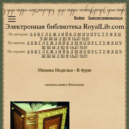
Войти
Зарегистрироваться
Электронная библиотека RoyalLib.com
По авторам:
А
Б
В
Г
Д
Е
Ж
З
И
Й
К
Л
М
Н
О
П
Р
С
Т
У
Ф
Х
Ц
Ч
Ш
Щ
Ы
Э
Ю
Я
[A-Z]
[0-9]
По книгам:
А
Б
В
Г
Д
Е
Ж
З
И
Й
К
Л
М
Н
О
П
Р
С
Т
У
Ф
Х
Ц
Ч
Ш
Щ
Ы
Э
Ю
Я
[A-Z]
[0-9]
По сериям:
А
Б
В
Г
Д
Е
Ж
З
И
Й
К
Л
М
Н
О
П
Р
С
Т
У
Ф
Х
Ц
Ч
Ш
Щ
Ы
Э
Ю
Я
[A-Z]
[0-9]
Михова Недялка - В бурю
скачать книгу бесплатно