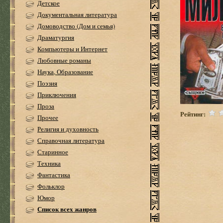
Детское
Документальная литература
Домоводство (Дом и семья)
Драматургия
Компьютеры и Интернет
Любовные романы
Наука, Образование
Поэзия
Приключения
Проза
Рейтинг:
Прочее
Религия и духовность
Справочная литература
Старинное
Техника
Фантастика
Фольклор
Юмор
Список всех жанров