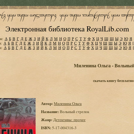
Электронная библиотека RoyalLib.com
м:
А
Б
В
Г
Д
Е
Ж
З
И
Й
К
Л
М
Н
О
П
Р
С
Т
У
Ф
Х
Ц
Ч
Ш
Щ
Ы
Э
Ю
Я
м:
А
Б
В
Г
Д
Е
Ж
З
И
Й
К
Л
М
Н
О
П
Р
С
Т
У
Ф
Х
Ц
Ч
Ш
Щ
Ы
Э
Ю
Я
м:
А
Б
В
Г
Д
Е
Ж
З
И
Й
К
Л
М
Н
О
П
Р
С
Т
У
Ф
Х
Ц
Ч
Ш
Щ
Ы
Э
Ю
Я
Миленина Ольга - Вольный
скачать книгу бесплатно
Автор:
Миленина Ольга
Название:
Вольный стрелок
Жанр:
Детективы: прочее
ISBN:
5-17-004316-3