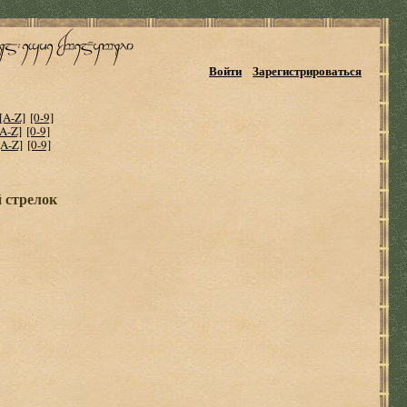
Войти
Зарегистрироваться
[A-Z]
[0-9]
[A-Z]
[0-9]
[A-Z]
[0-9]
 стрелок