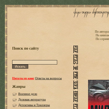
По автора
По книга
По серия
Поиск по сайту
Цитаты из книг
Ответы на вопросы
Жанры
Военное дело
Деловая литература
Детективы и Триллеры