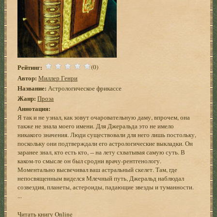
Рейтинг:
(0)
Автор:
Миллер Генри
Название:
Астрологическое фрикассе
Жанр:
Проза
Аннотация:
Я так и не узнал, как зовут очаровательную даму, впрочем, она
также не знала моего имени. Для Джеральда это не имело
никакого значения. Люди существовали для него лишь постольку,
поскольку они подтверждали его астрологические выкладки. Он
заранее знал, кто есть кто, -- на лету схватывая самую суть. В
каком-то смысле он был сродни врачу-рентгенологу.
Моментально высвечивал ваш астральный скелет. Там, где
непосвященным виделся Млечный путь, Джеральд наблюдал
созвездия, планеты, астероиды, падающие звезды и туманности.
...
Читать книгу Online