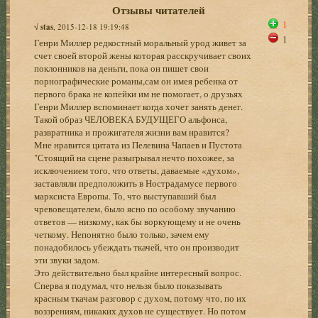
Отзывы читателей
1
√
stas
, 2015-12-18 19:19:48
1
Генри Миллер редкостный моральный урод живет за
счет своей второй жены которая расскручивает своих
поклонников на деньги, пока он пишет свои
порнографические романы,сам он имея ребенка от
первого брака не копейки им не помогает, о друзьях
Генри Миллер вспоминает когда хочет занять денег.
Такой образ ЧЕЛОВЕКА БУДУЩЕГО альфонса,
развратника и прожигателя жизни вам нравится?
Мне нравится цитата из Пелевина Чапаев и Пустота
"Стоящий на сцене разыгрывал нечто похожее, за
исключением того, что ответы, даваемые «духом»,
заставляли предположить в Нострадамусе первого
марксиста Европы. То, что выступавший был
чревовещателем, было ясно по особому звучанию
ответов — низкому, как бы воркующему и не очень
четкому. Непонятно было только, зачем ему
понадобилось убеждать ткачей, что он производит
эти звуки задом.
Это действительно был крайне интересный вопрос.
Сперва я подумал, что нельзя было показывать
красным ткачам разговор с духом, потому что, по их
воззрениям, никаких духов не существует. Но потом