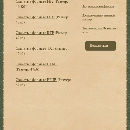
Скачать в формате FB2
(Размер:
46 Кб)
Астрологическое фрикассе
Аэрокондиционированный
Скачать в формате DOC
(Размер:
кошмар
47кб)
Бессонница, или Дьявол на
Скачать в формате RTF
(Размер:
воле
47кб)
Поделиться
Скачать в формате TXT
(Размер:
45кб)
Скачать в формате HTML
(Размер: 47кб)
Скачать в формате EPUB
(Размер:
62кб)