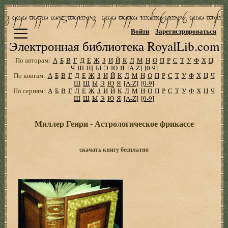
Войти
Зарегистрироваться
Электронная библиотека RoyalLib.com
По авторам:
А
Б
В
Г
Д
Е
Ж
З
И
Й
К
Л
М
Н
О
П
Р
С
Т
У
Ф
Х
Ц
Ч
Ш
Щ
Ы
Э
Ю
Я
[A-Z]
[0-9]
По книгам:
А
Б
В
Г
Д
Е
Ж
З
И
Й
К
Л
М
Н
О
П
Р
С
Т
У
Ф
Х
Ц
Ч
Ш
Щ
Ы
Э
Ю
Я
[A-Z]
[0-9]
По сериям:
А
Б
В
Г
Д
Е
Ж
З
И
Й
К
Л
М
Н
О
П
Р
С
Т
У
Ф
Х
Ц
Ч
Ш
Щ
Ы
Э
Ю
Я
[A-Z]
[0-9]
Миллер Генри - Астрологическое фрикассе
скачать книгу бесплатно