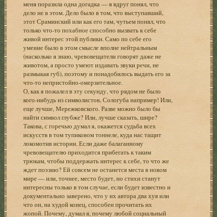
меня поразила одна догадка — я вдруг понял, что
дело не в этом. Дело было в том, что выступавший,
этот Сраминский или как его там, чутьем понял, что
только что-то похабное способно вызвать к себе
живой интерес этой публики. Само по себе его
умение было в этом смысле вполне нейтральным
(насколько я знаю, чревовещатели говорят даже не
животом, а просто умеют издавать звуки речи, не
размыкая губ), поэтому и понадобилось выдать его за
что-то непристойно-омерзительное.
О, как я пожалел в эту секунду, что рядом не было
кого-нибудь из символистов, Сологуба например! Или,
еще лучше, Мережковского. Разве можно было бы
найти символ глубже? Или, лучше сказать, шире?
Такова, с горечью думал я, окажется судьба всех
искусств в том тупиковом тоннеле, куда нас тащит
локомотив истории. Если даже балаганному
чревовещателю приходится прибегать к таким
трюкам, чтобы поддержать интерес к себе, то что же
ждет поэзию? Ей совсем не останется места в новом
мире — или, точнее, место будет, но стихи станут
интересны только в том случае, если будет известно и
документально заверено, что у их автора два хуя или
что он, на худой конец, способен прочитать их
жопой. Почему, думал я, почему любой социальный