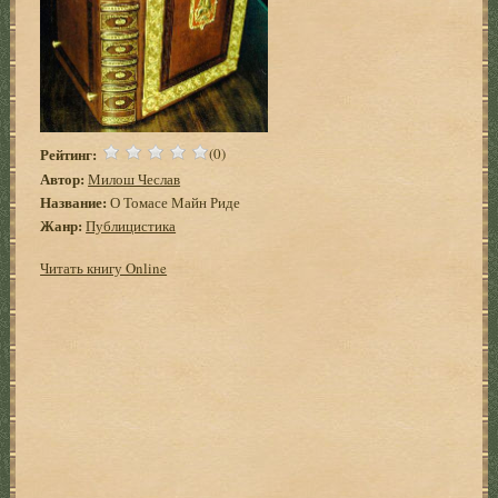
Рейтинг:
(0)
Автор:
Милош Чеслав
Название:
О Томасе Майн Риде
Жанр:
Публицистика
Читать книгу Online