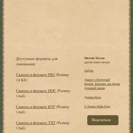
Доступные форматы для
Милош Чеслав
другие книги автора:
скачивания:
Азбука
Скачать в формате FB2
(Размер:
14 Кб)
Диалог о Восточной
Европе. Вильнюс как форма
духовной жизни
Скачать в формате DOC
(Размер:
14кб)
Долина Иссы
Скачать в формате RTF
(Размер:
О Томасе Майн Риде
14кб)
Поделиться
Скачать в формате TXT
(Размер:
13кб)