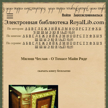
Войти
Зарегистрироваться
Электронная библиотека RoyalLib.com
По авторам:
А
Б
В
Г
Д
Е
Ж
З
И
Й
К
Л
М
Н
О
П
Р
С
Т
У
Ф
Х
Ц
Ч
Ш
Щ
Ы
Э
Ю
Я
[A-Z]
[0-9]
По книгам:
А
Б
В
Г
Д
Е
Ж
З
И
Й
К
Л
М
Н
О
П
Р
С
Т
У
Ф
Х
Ц
Ч
Ш
Щ
Ы
Э
Ю
Я
[A-Z]
[0-9]
По сериям:
А
Б
В
Г
Д
Е
Ж
З
И
Й
К
Л
М
Н
О
П
Р
С
Т
У
Ф
Х
Ц
Ч
Ш
Щ
Ы
Э
Ю
Я
[A-Z]
[0-9]
Милош Чеслав - О Томасе Майн Риде
скачать книгу бесплатно