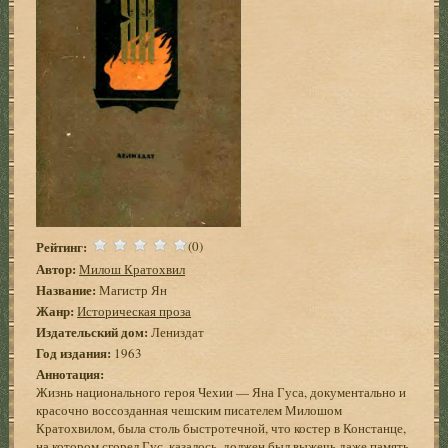
Рейтинг:
(0)
Автор:
Милош Кратохвил
Название:
Магистр Ян
Жанр:
Историческая проза
Издательский дом:
Лениздат
Год издания:
1963
Аннотация:
Жизнь национального героя Чехии — Яна Гуса, документально и
красочно воссозданная чешским писателем Милошом
Кратохвилом, была столь быстротечной, что костер в Констанце,
на котором сгорел Гус, казалось, должен был выжечь даже память