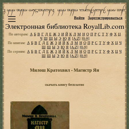
Войти
Зарегистрироваться
Электронная библиотека RoyalLib.com
По авторам:
А
Б
В
Г
Д
Е
Ж
З
И
Й
К
Л
М
Н
О
П
Р
С
Т
У
Ф
Х
Ц
Ч
Ш
Щ
Ы
Э
Ю
Я
[A-Z]
[0-9]
По книгам:
А
Б
В
Г
Д
Е
Ж
З
И
Й
К
Л
М
Н
О
П
Р
С
Т
У
Ф
Х
Ц
Ч
Ш
Щ
Ы
Э
Ю
Я
[A-Z]
[0-9]
По сериям:
А
Б
В
Г
Д
Е
Ж
З
И
Й
К
Л
М
Н
О
П
Р
С
Т
У
Ф
Х
Ц
Ч
Ш
Щ
Ы
Э
Ю
Я
[A-Z]
[0-9]
Милош Кратохвил - Магистр Ян
скачать книгу бесплатно