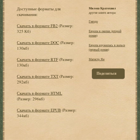
Доступные форматы для
Милош Кратохвил
другие книги автора:
скачивания:
Гнездо
Скачать в формате FB2
(Размер:
325 Кб)
Европа в окопах (второй
роман)
Скачать в формате DOC
(Размер:
Европа кружилась в вальсе
130кб)
(первый роман)
Скачать в формате RTF
(Размер:
Магистр Ян
130кб)
Поделиться
Скачать в формате TXT
(Размер:
292кб)
Скачать в формате HTML
(Размер: 296кб)
Скачать в формате EPUB
(Размер:
344кб)