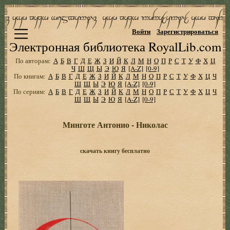
Войти
Зарегистрироваться
Электронная библиотека RoyalLib.com
По авторам:
А
Б
В
Г
Д
Е
Ж
З
И
Й
К
Л
М
Н
О
П
Р
С
Т
У
Ф
Х
Ц
Ч
Ш
Щ
Ы
Э
Ю
Я
[A-Z]
[0-9]
По книгам:
А
Б
В
Г
Д
Е
Ж
З
И
Й
К
Л
М
Н
О
П
Р
С
Т
У
Ф
Х
Ц
Ч
Ш
Щ
Ы
Э
Ю
Я
[A-Z]
[0-9]
По сериям:
А
Б
В
Г
Д
Е
Ж
З
И
Й
К
Л
М
Н
О
П
Р
С
Т
У
Ф
Х
Ц
Ч
Ш
Щ
Ы
Э
Ю
Я
[A-Z]
[0-9]
Минготе Антонио - Николас
скачать книгу бесплатно