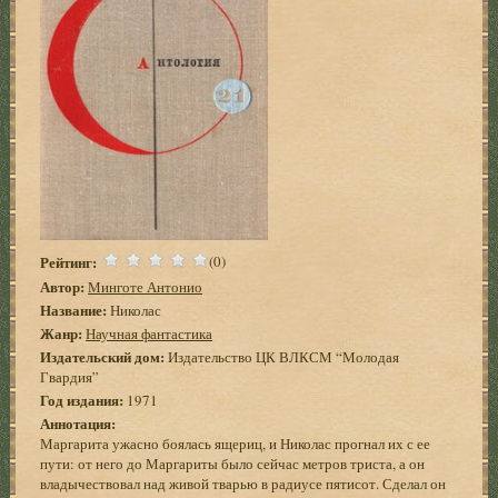
Рейтинг:
(0)
Автор:
Минготе Антонио
Название:
Николас
Жанр:
Научная фантастика
Издательский дом:
Издательство ЦК ВЛКСМ “Молодая
Гвардия”
Год издания:
1971
Аннотация:
Маргарита ужасно боялась ящериц, и Николас прогнал их с ее
пути: от него до Маргариты было сейчас метров триста, а он
владычествовал над живой тварью в радиусе пятисот. Сделал он