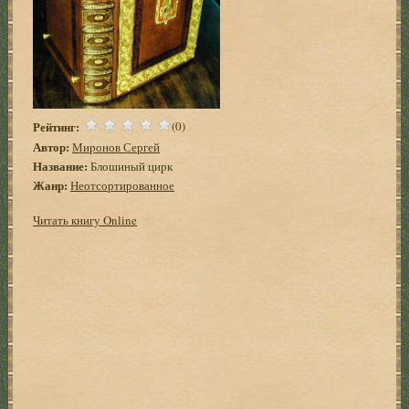
Рейтинг:
(0)
Автор:
Миpонов Сергей
Название:
Блошиный циpк
Жанр:
Неотсортированное
Читать книгу Online