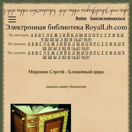
Войти
Зарегистрироваться
Электронная библиотека RoyalLib.com
По авторам:
А
Б
В
Г
Д
Е
Ж
З
И
Й
К
Л
М
Н
О
П
Р
С
Т
У
Ф
Х
Ц
Ч
Ш
Щ
Ы
Э
Ю
Я
[A-Z]
[0-9]
По книгам:
А
Б
В
Г
Д
Е
Ж
З
И
Й
К
Л
М
Н
О
П
Р
С
Т
У
Ф
Х
Ц
Ч
Ш
Щ
Ы
Э
Ю
Я
[A-Z]
[0-9]
По сериям:
А
Б
В
Г
Д
Е
Ж
З
И
Й
К
Л
М
Н
О
П
Р
С
Т
У
Ф
Х
Ц
Ч
Ш
Щ
Ы
Э
Ю
Я
[A-Z]
[0-9]
Миpонов Сергей - Блошиный циpк
скачать книгу бесплатно