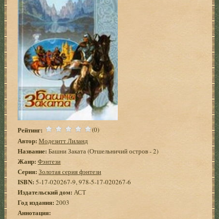
Рейтинг:
(0)
Автор:
Модезитт Лиланд
Название:
Башни Заката (Отшельничий остров - 2)
Жанр:
Фэнтези
Серия:
Золотая серия фэнтези
ISBN:
5-17-020267-9, 978-5-17-020267-6
Издательский дом:
АСТ
Год издания:
2003
Аннотация: