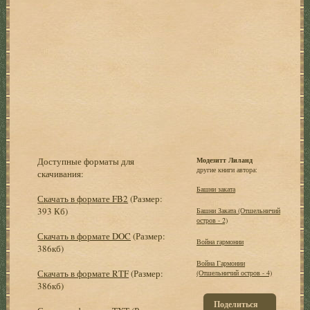
Доступные форматы для
Модезитт Лиланд
другие книги автора:
скачивания:
Башни заката
Скачать в формате FB2
(Размер:
393 Кб)
Башни Заката (Отшельничий
остров - 2)
Скачать в формате DOC
(Размер:
Война гармонии
386кб)
Война Гармонии
Скачать в формате RTF
(Размер:
(Отшельничий остров - 4)
386кб)
Поделиться