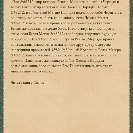
Это &#8212; мир острова Реклас. Мир вечной войны Черных и
Белых магов. Мир великой войны Хаоса и Порядка. Только
&#8212; в войне этой Магию Порядка подчинили себе Черные... а
воистину, может ли быть то по-иному, если Черная Магия
&#8212; плоть плоти и кровь крови ритуального искусства?
Белым же достался на долю Хаос. И воистину, кто поспорит с
этим, если Белая Магия &#8212; свободное творящее будущее
искусство? Это &#8212; мир острова Реклас, Мир, где правят
воительницы-амазонки, а назначенные друг другу с детства
наследники правителей &#8212; Черный Креслин и Белая Мегера
&#8212; пытаются завершить то, что завершать не можно и не
должно. Завершить же великую войну Хаоса и Порядка
возможно, лишь бросив вызов Тем Таинственным, что стоят
много выше этого мира...
Читать книгу Online