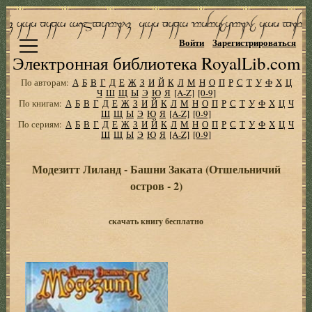
Войти
Зарегистрироваться
Электронная библиотека RoyalLib.com
По авторам:
А
Б
В
Г
Д
Е
Ж
З
И
Й
К
Л
М
Н
О
П
Р
С
Т
У
Ф
Х
Ц
Ч
Ш
Щ
Ы
Э
Ю
Я
[A-Z]
[0-9]
По книгам:
А
Б
В
Г
Д
Е
Ж
З
И
Й
К
Л
М
Н
О
П
Р
С
Т
У
Ф
Х
Ц
Ч
Ш
Щ
Ы
Э
Ю
Я
[A-Z]
[0-9]
По сериям:
А
Б
В
Г
Д
Е
Ж
З
И
Й
К
Л
М
Н
О
П
Р
С
Т
У
Ф
Х
Ц
Ч
Ш
Щ
Ы
Э
Ю
Я
[A-Z]
[0-9]
Модезитт Лиланд - Башни Заката (Отшельничий
остров - 2)
скачать книгу бесплатно