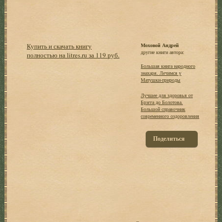
Купить и скачать книгу
Моховой Андрей
другие книги автора:
полностью на litres.ru за 119 руб.
Большая книга народного
знахаря. Лечимся у
Матушки-природы
Лучшее для здоровья от
Брэгга до Болотова.
Большой справочник
современного оздоровления
Поделиться