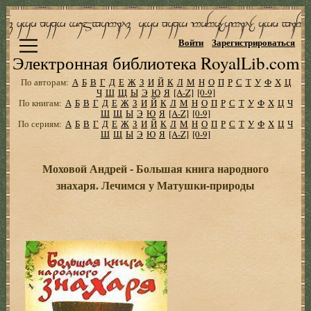
Войти
Зарегистрироваться
Электронная библиотека RoyalLib.com
По авторам:
А
Б
В
Г
Д
Е
Ж
З
И
Й
К
Л
М
Н
О
П
Р
С
Т
У
Ф
Х
Ц
Ч
Ш
Щ
Ы
Э
Ю
Я
[A-Z]
[0-9]
По книгам:
А
Б
В
Г
Д
Е
Ж
З
И
Й
К
Л
М
Н
О
П
Р
С
Т
У
Ф
Х
Ц
Ч
Ш
Щ
Ы
Э
Ю
Я
[A-Z]
[0-9]
По сериям:
А
Б
В
Г
Д
Е
Ж
З
И
Й
К
Л
М
Н
О
П
Р
С
Т
У
Ф
Х
Ц
Ч
Ш
Щ
Ы
Э
Ю
Я
[A-Z]
[0-9]
Моховой Андрей - Большая книга народного
знахаря. Лечимся у Матушки-природы