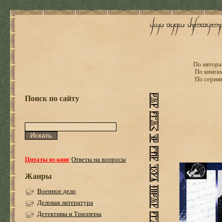
По автора
По книга
По серия
Поиск по сайту
Цитаты из книг
Ответы на вопросы
Жанры
Военное дело
Деловая литература
Детективы и Триллеры