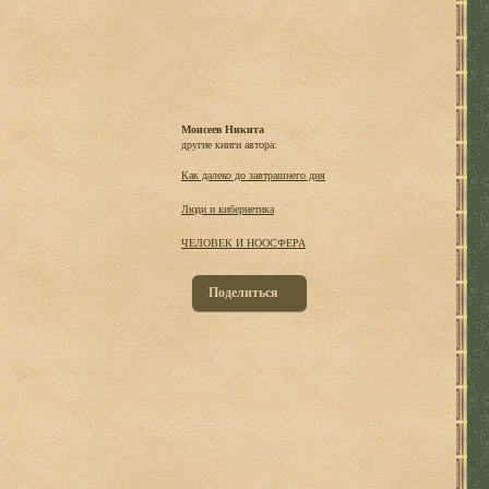
Моисеев Никита
другие книги автора:
Как далеко до завтрашнего дня
Люди и кибернетика
ЧЕЛОВЕК И НООСФЕРА
Поделиться