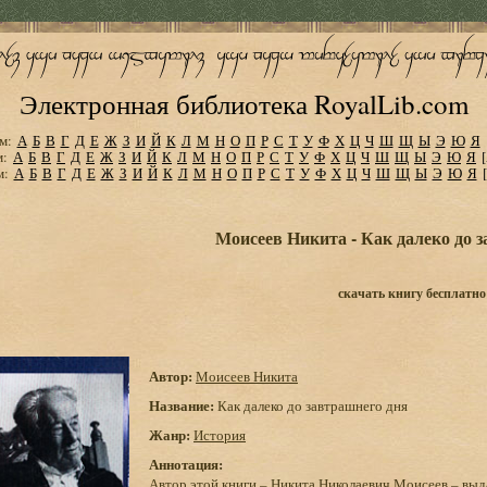
Электронная библиотека RoyalLib.com
м:
А
Б
В
Г
Д
Е
Ж
З
И
Й
К
Л
М
Н
О
П
Р
С
Т
У
Ф
Х
Ц
Ч
Ш
Щ
Ы
Э
Ю
Я
м:
А
Б
В
Г
Д
Е
Ж
З
И
Й
К
Л
М
Н
О
П
Р
С
Т
У
Ф
Х
Ц
Ч
Ш
Щ
Ы
Э
Ю
Я
м:
А
Б
В
Г
Д
Е
Ж
З
И
Й
К
Л
М
Н
О
П
Р
С
Т
У
Ф
Х
Ц
Ч
Ш
Щ
Ы
Э
Ю
Я
Моисеев Никита - Как далеко до 
скачать книгу бесплатно
Автор:
Моисеев Никита
Название:
Как далеко до завтрашнего дня
Жанр:
История
Аннотация:
Автор этой книги – Никита Николаевич Моисеев – выд