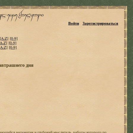
Войти
Зарегистрироваться
[A-Z]
[0-9]
[A-Z]
[0-9]
[A-Z]
[0-9]
завтрашнего дня
ающийся математик и глубокий мыслитель, работы которого по