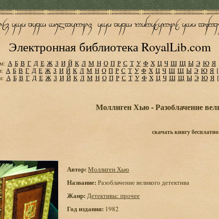
Электронная библиотека RoyalLib.com
м:
А
Б
В
Г
Д
Е
Ж
З
И
Й
К
Л
М
Н
О
П
Р
С
Т
У
Ф
Х
Ц
Ч
Ш
Щ
Ы
Э
Ю
Я
м:
А
Б
В
Г
Д
Е
Ж
З
И
Й
К
Л
М
Н
О
П
Р
С
Т
У
Ф
Х
Ц
Ч
Ш
Щ
Ы
Э
Ю
Я
м:
А
Б
В
Г
Д
Е
Ж
З
И
Й
К
Л
М
Н
О
П
Р
С
Т
У
Ф
Х
Ц
Ч
Ш
Щ
Ы
Э
Ю
Я
Моллиген Хью - Разоблачение вел
скачать книгу бесплатно
Автор:
Моллиген Хью
Название:
Разоблачение великого детектива
Жанр:
Детективы: прочее
Год издания:
1982