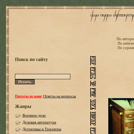
По автора
По книга
По серия
Поиск по сайту
Цитаты из книг
Ответы на вопросы
Жанры
Военное дело
Деловая литература
Детективы и Триллеры