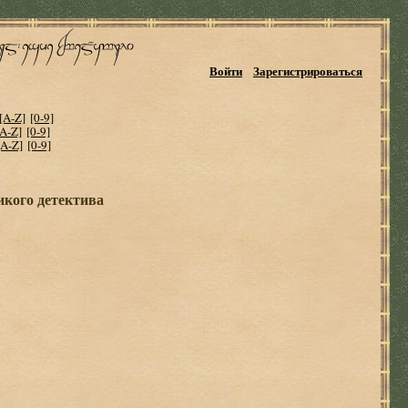
Войти
Зарегистрироваться
[A-Z]
[0-9]
[A-Z]
[0-9]
[A-Z]
[0-9]
икого детектива