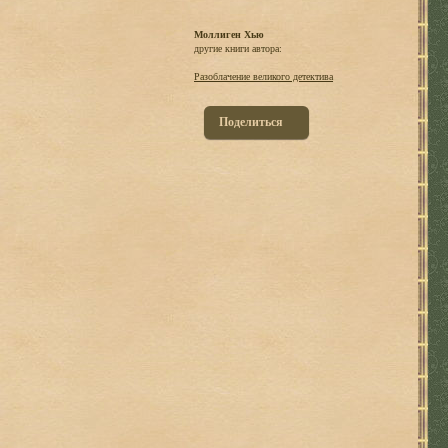
Моллиген Хью
другие книги автора:
Разоблачение великого детектива
Поделиться