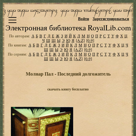
Войти
Зарегистрироваться
Электронная библиотека RoyalLib.com
По авторам:
А
Б
В
Г
Д
Е
Ж
З
И
Й
К
Л
М
Н
О
П
Р
С
Т
У
Ф
Х
Ц
Ч
Ш
Щ
Ы
Э
Ю
Я
[A-Z]
[0-9]
По книгам:
А
Б
В
Г
Д
Е
Ж
З
И
Й
К
Л
М
Н
О
П
Р
С
Т
У
Ф
Х
Ц
Ч
Ш
Щ
Ы
Э
Ю
Я
[A-Z]
[0-9]
По сериям:
А
Б
В
Г
Д
Е
Ж
З
И
Й
К
Л
М
Н
О
П
Р
С
Т
У
Ф
Х
Ц
Ч
Ш
Щ
Ы
Э
Ю
Я
[A-Z]
[0-9]
Молнар Пал - Последний долгожитель
скачать книгу бесплатно