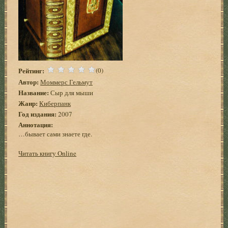
Рейтинг:
(0)
Автор:
Моммерс Гельмут
Название:
Сыр для мыши
Жанр:
Киберпанк
Год издания:
2007
Аннотация:
…бывает сами знаете где.
Читать книгу Online