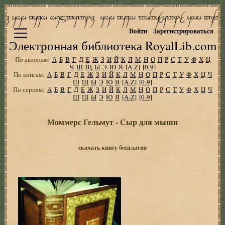
Войти
Зарегистрироваться
Электронная библиотека RoyalLib.com
По авторам:
А
Б
В
Г
Д
Е
Ж
З
И
Й
К
Л
М
Н
О
П
Р
С
Т
У
Ф
Х
Ц
Ч
Ш
Щ
Ы
Э
Ю
Я
[A-Z]
[0-9]
По книгам:
А
Б
В
Г
Д
Е
Ж
З
И
Й
К
Л
М
Н
О
П
Р
С
Т
У
Ф
Х
Ц
Ч
Ш
Щ
Ы
Э
Ю
Я
[A-Z]
[0-9]
По сериям:
А
Б
В
Г
Д
Е
Ж
З
И
Й
К
Л
М
Н
О
П
Р
С
Т
У
Ф
Х
Ц
Ч
Ш
Щ
Ы
Э
Ю
Я
[A-Z]
[0-9]
Моммерс Гельмут - Сыр для мыши
скачать книгу бесплатно