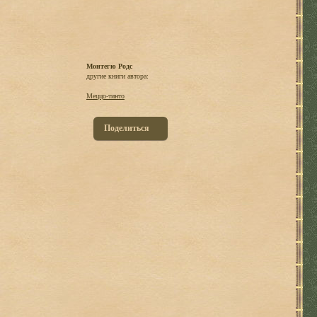
Монтегю Родс
другие книги автора:
Меццо-тинто
Поделиться