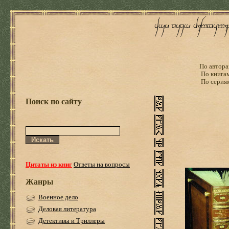
По автора
По книга
По серия
Поиск по сайту
Цитаты из книг
Ответы на вопросы
Жанры
Военное дело
Деловая литература
Детективы и Триллеры