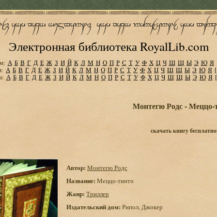
Электронная библиотека RoyalLib.com
м:
А
Б
В
Г
Д
Е
Ж
З
И
Й
К
Л
М
Н
О
П
Р
С
Т
У
Ф
Х
Ц
Ч
Ш
Щ
Ы
Э
Ю
Я
м:
А
Б
В
Г
Д
Е
Ж
З
И
Й
К
Л
М
Н
О
П
Р
С
Т
У
Ф
Х
Ц
Ч
Ш
Щ
Ы
Э
Ю
Я
м:
А
Б
В
Г
Д
Е
Ж
З
И
Й
К
Л
М
Н
О
П
Р
С
Т
У
Ф
Х
Ц
Ч
Ш
Щ
Ы
Э
Ю
Я
Монтегю Родс - Меццо-
скачать книгу бесплатно
Автор:
Монтегю Родс
Название:
Меццо-тинто
Жанр:
Триллер
Издательский дом:
Рипол, Джокер