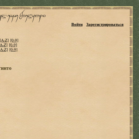
Войти
Зарегистрироваться
[A-Z]
[0-9]
[A-Z]
[0-9]
[A-Z]
[0-9]
тинто