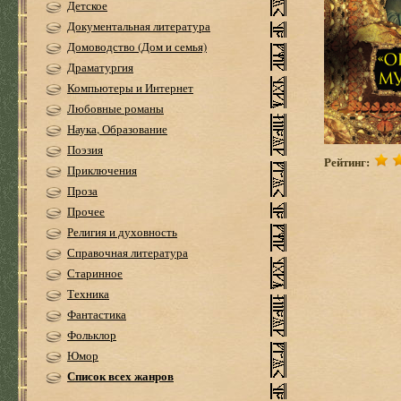
Детское
Документальная литература
Домоводство (Дом и семья)
Драматургия
Компьютеры и Интернет
Любовные романы
Наука, Образование
Поэзия
Рейтинг:
Приключения
Проза
Прочее
Религия и духовность
Справочная литература
Старинное
Техника
Фантастика
Фольклор
Юмор
Список всех жанров