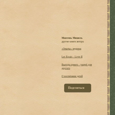
Монтень Мишель
другие книги автора:
«Опыты» мудреца
Les Essais - Livre II
Выгода одного - ущерб для
другого
О воспитании детей
Поделиться