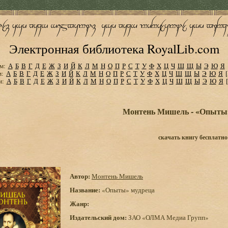
Электронная библиотека RoyalLib.com
м:
А
Б
В
Г
Д
Е
Ж
З
И
Й
К
Л
М
Н
О
П
Р
С
Т
У
Ф
Х
Ц
Ч
Ш
Щ
Ы
Э
Ю
Я
м:
А
Б
В
Г
Д
Е
Ж
З
И
Й
К
Л
М
Н
О
П
Р
С
Т
У
Ф
Х
Ц
Ч
Ш
Щ
Ы
Э
Ю
Я
м:
А
Б
В
Г
Д
Е
Ж
З
И
Й
К
Л
М
Н
О
П
Р
С
Т
У
Ф
Х
Ц
Ч
Ш
Щ
Ы
Э
Ю
Я
Монтень Мишель - «Опыты
скачать книгу бесплатно
Автор:
Монтень Мишель
Название:
«Опыты» мудреца
Жанр:
Издательский дом:
ЗАО «ОЛМА Медиа Групп»