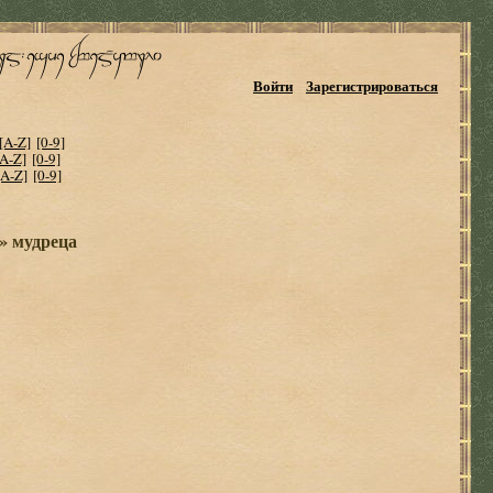
Войти
Зарегистрироваться
[A-Z]
[0-9]
[A-Z]
[0-9]
[A-Z]
[0-9]
» мудреца