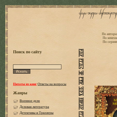
По автора
По книга
По серия
Поиск по сайту
Цитаты из книг
Ответы на вопросы
Жанры
Военное дело
Деловая литература
Детективы и Триллеры