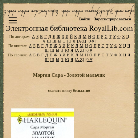
Войти
Зарегистрироваться
Электронная библиотека RoyalLib.com
По авторам:
А
Б
В
Г
Д
Е
Ж
З
И
Й
К
Л
М
Н
О
П
Р
С
Т
У
Ф
Х
Ц
Ч
Ш
Щ
Ы
Э
Ю
Я
[A-Z]
[0-9]
По книгам:
А
Б
В
Г
Д
Е
Ж
З
И
Й
К
Л
М
Н
О
П
Р
С
Т
У
Ф
Х
Ц
Ч
Ш
Щ
Ы
Э
Ю
Я
[A-Z]
[0-9]
По сериям:
А
Б
В
Г
Д
Е
Ж
З
И
Й
К
Л
М
Н
О
П
Р
С
Т
У
Ф
Х
Ц
Ч
Ш
Щ
Ы
Э
Ю
Я
[A-Z]
[0-9]
Морган Сара - Золотой мальчик
скачать книгу бесплатно