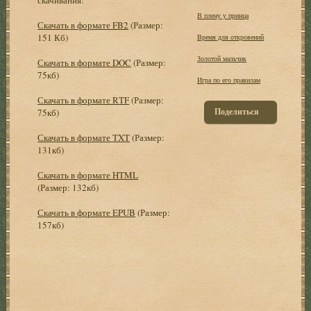
В плену у принца
Скачать в формате FB2
(Размер:
151 Кб)
Время для откровений
Золотой мальчик
Скачать в формате DOC
(Размер:
75кб)
Игра по его правилам
Скачать в формате RTF
(Размер:
Поделиться
75кб)
Скачать в формате TXT
(Размер:
131кб)
Скачать в формате HTML
(Размер: 132кб)
Скачать в формате EPUB
(Размер:
157кб)