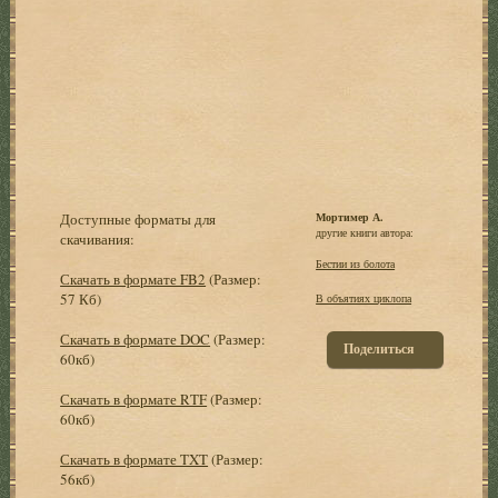
Доступные форматы для
Мортимер А.
другие книги автора:
скачивания:
Бестии из болота
Скачать в формате FB2
(Размер:
57 Кб)
В объятиях циклопа
Скачать в формате DOC
(Размер:
Поделиться
60кб)
Скачать в формате RTF
(Размер:
60кб)
Скачать в формате TXT
(Размер:
56кб)