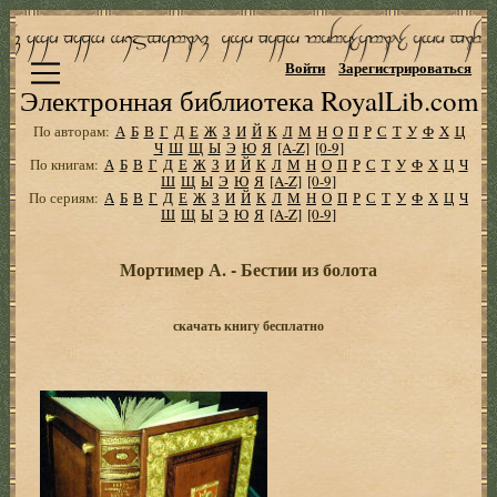
Войти
Зарегистрироваться
Электронная библиотека RoyalLib.com
По авторам:
А
Б
В
Г
Д
Е
Ж
З
И
Й
К
Л
М
Н
О
П
Р
С
Т
У
Ф
Х
Ц
Ч
Ш
Щ
Ы
Э
Ю
Я
[A-Z]
[0-9]
По книгам:
А
Б
В
Г
Д
Е
Ж
З
И
Й
К
Л
М
Н
О
П
Р
С
Т
У
Ф
Х
Ц
Ч
Ш
Щ
Ы
Э
Ю
Я
[A-Z]
[0-9]
По сериям:
А
Б
В
Г
Д
Е
Ж
З
И
Й
К
Л
М
Н
О
П
Р
С
Т
У
Ф
Х
Ц
Ч
Ш
Щ
Ы
Э
Ю
Я
[A-Z]
[0-9]
Мортимер А. - Бестии из болота
скачать книгу бесплатно