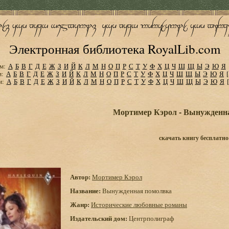
Электронная библиотека RoyalLib.com
м:
А
Б
В
Г
Д
Е
Ж
З
И
Й
К
Л
М
Н
О
П
Р
С
Т
У
Ф
Х
Ц
Ч
Ш
Щ
Ы
Э
Ю
Я
м:
А
Б
В
Г
Д
Е
Ж
З
И
Й
К
Л
М
Н
О
П
Р
С
Т
У
Ф
Х
Ц
Ч
Ш
Щ
Ы
Э
Ю
Я
м:
А
Б
В
Г
Д
Е
Ж
З
И
Й
К
Л
М
Н
О
П
Р
С
Т
У
Ф
Х
Ц
Ч
Ш
Щ
Ы
Э
Ю
Я
Мортимер Кэрол - Вынужденн
скачать книгу бесплатно
Автор:
Мортимер Кэрол
Название:
Вынужденная помолвка
Жанр:
Исторические любовные романы
Издательский дом:
Центрполиграф