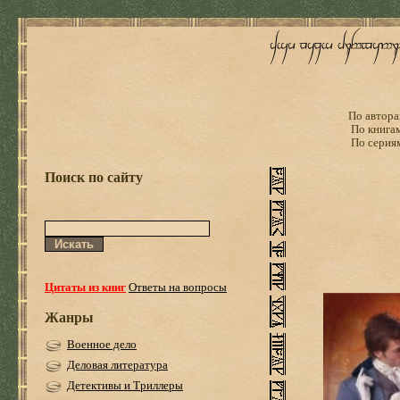
По автора
По книга
По серия
Поиск по сайту
Цитаты из книг
Ответы на вопросы
Жанры
Военное дело
Деловая литература
Детективы и Триллеры