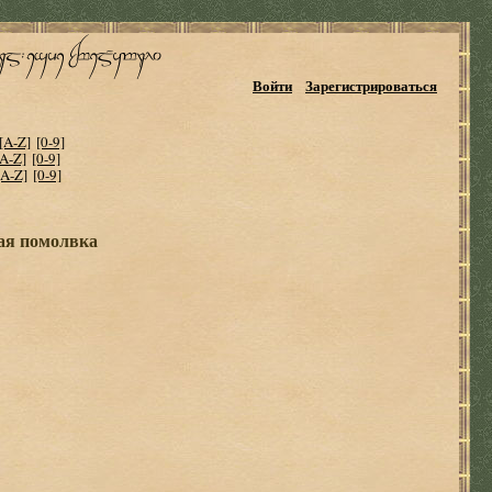
Войти
Зарегистрироваться
[A-Z]
[0-9]
[A-Z]
[0-9]
[A-Z]
[0-9]
ая помолвка