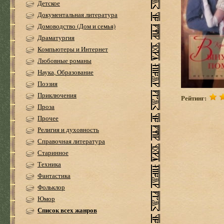
Детское
Документальная литература
Домоводство (Дом и семья)
Драматургия
Компьютеры и Интернет
Любовные романы
Наука, Образование
Поэзия
Приключения
Рейтинг:
Проза
Прочее
Религия и духовность
Справочная литература
Старинное
Техника
Фантастика
Фольклор
Юмор
Список всех жанров