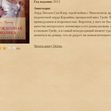
Год издания:
2012
Аннотация:
Лорд Люсьен Сен-Клер, герой войны с Наполеоном, кр
подопечной лорда Карлайна, прекрасной мисс Грейс Х
прямодушием и искренностью. Впрочем, у него не был
качестве интересного экземпляра к его донжуанскому
в спальню Грейс, и в самый неподходящий момент туда
жениться на девице, что не радует ни новоиспеченног
Читать книгу Online
(6)