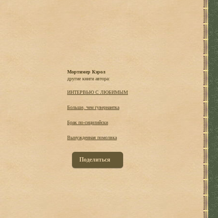
Мортимер Кэрол
другие книги автора:
ИНТЕРВЬЮ С ЛЮБИМЫМ
Больше, чем гувернантка
Брак по-сицилийски
Вынужденная помолвка
Поделиться