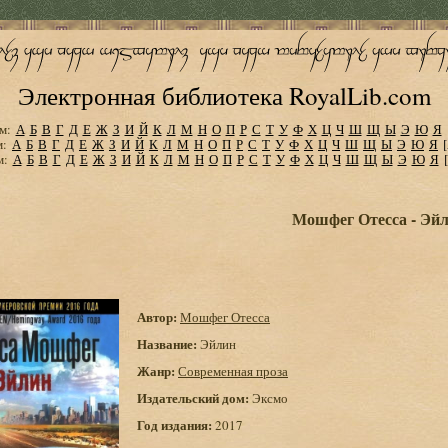
Электронная библиотека RoyalLib.com
м:
А
Б
В
Г
Д
Е
Ж
З
И
Й
К
Л
М
Н
О
П
Р
С
Т
У
Ф
Х
Ц
Ч
Ш
Щ
Ы
Э
Ю
Я
м:
А
Б
В
Г
Д
Е
Ж
З
И
Й
К
Л
М
Н
О
П
Р
С
Т
У
Ф
Х
Ц
Ч
Ш
Щ
Ы
Э
Ю
Я
м:
А
Б
В
Г
Д
Е
Ж
З
И
Й
К
Л
М
Н
О
П
Р
С
Т
У
Ф
Х
Ц
Ч
Ш
Щ
Ы
Э
Ю
Я
Мошфег Отесса - Эй
Автор:
Мошфег Отесса
Название:
Эйлин
Жанр:
Современная проза
Издательский дом:
Эксмо
Год издания:
2017