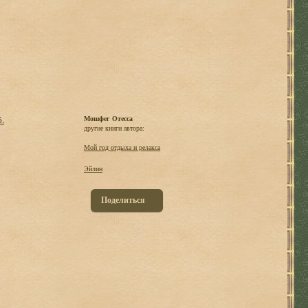
б.
Мошфег Отесса
другие книги автора:
Мой год отдыха и релакса
Эйлин
Поделиться