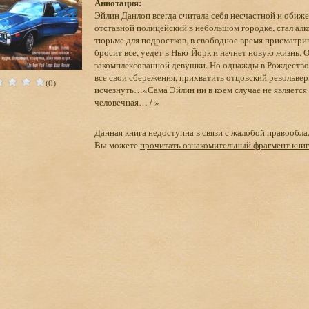
Аннотация:
Эйлин Данлоп всегда считала себя несчастной и обиже
отставной полицейский в небольшом городке, стал алк
тюрьме для подростков, в свободное время присматрив
бросит все, уедет в Нью-Йорк и начнет новую жизнь. 
закомплексованной девушки. Но однажды в Рождество 
все свои сбережения, прихватить отцовский револьве
(0)
исчезнуть…«Сама Эйлин ни в коем случае не является
человечная… / »
Данная книга недоступна в связи с жалобой правообла
Вы можете
прочитать ознакомительный фрагмент кни