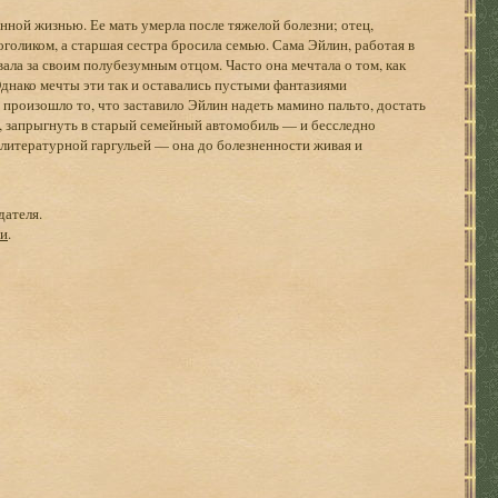
нной жизнью. Ее мать умерла после тяжелой болезни; отец,
оголиком, а старшая сестра бросила семью. Сама Эйлин, работая в
ала за своим полубезумным отцом. Часто она мечтала о том, как
Однако мечты эти так и оставались пустыми фантазиями
произошло то, что заставило Эйлин надеть мамино пальто, достать
р, запрыгнуть в старый семейный автомобиль — и бесследно
 литературной гаргульей — она до болезненности живая и
дателя.
ги
.