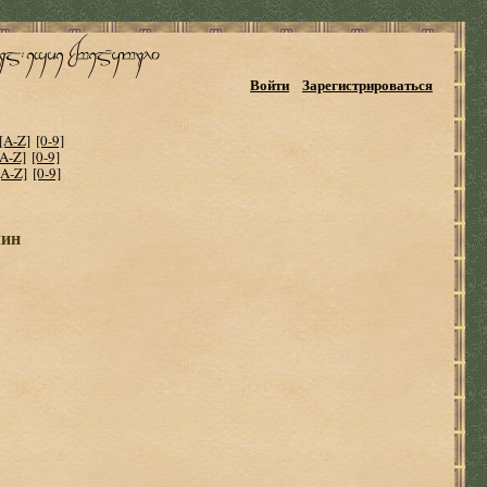
Войти
Зарегистрироваться
[A-Z]
[0-9]
[A-Z]
[0-9]
[A-Z]
[0-9]
лин