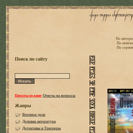
По автора
По книга
По серия
Поиск по сайту
Цитаты из книг
Ответы на вопросы
Жанры
Военное дело
Деловая литература
Детективы и Триллеры