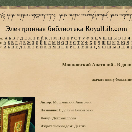
Электронная библиотека RoyalLib.com
м:
А
Б
В
Г
Д
Е
Ж
З
И
Й
К
Л
М
Н
О
П
Р
С
Т
У
Ф
Х
Ц
Ч
Ш
Щ
Ы
Э
Ю
Я
м:
А
Б
В
Г
Д
Е
Ж
З
И
Й
К
Л
М
Н
О
П
Р
С
Т
У
Ф
Х
Ц
Ч
Ш
Щ
Ы
Э
Ю
Я
м:
А
Б
В
Г
Д
Е
Ж
З
И
Й
К
Л
М
Н
О
П
Р
С
Т
У
Ф
Х
Ц
Ч
Ш
Щ
Ы
Э
Ю
Я
Мошковский Анатолий - В доли
скачать книгу бесплатно
Автор:
Мошковский Анатолий
Название:
В долине Белой реки
Жанр:
Детская проза
Издательский дом:
Детгиз