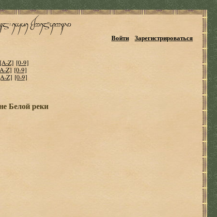
Войти
Зарегистрироваться
[A-Z]
[0-9]
[A-Z]
[0-9]
[A-Z]
[0-9]
не Белой реки