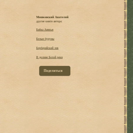
Мошковский Анатолий
другие книги автора:
Бабка Анисья
Белые буруны
Берберийский лев
В долине Белой реки
Поделиться