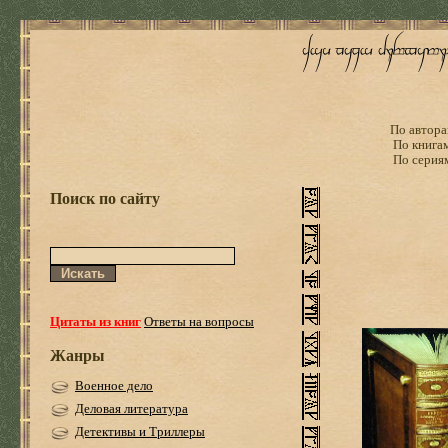
По автора
По книга
По серия
Поиск по сайту
Цитаты из книг
Ответы на вопросы
Жанры
Военное дело
Деловая литература
Детективы и Триллеры