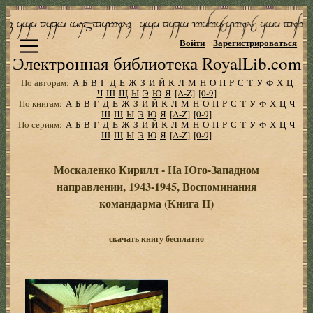
Войти
Зарегистрироваться
Электронная библиотека RoyalLib.com
По авторам:
А
Б
В
Г
Д
Е
Ж
З
И
Й
К
Л
М
Н
О
П
Р
С
Т
У
Ф
Х
Ц
Ч
Ш
Щ
Ы
Э
Ю
Я
[A-Z]
[0-9]
По книгам:
А
Б
В
Г
Д
Е
Ж
З
И
Й
К
Л
М
Н
О
П
Р
С
Т
У
Ф
Х
Ц
Ч
Ш
Щ
Ы
Э
Ю
Я
[A-Z]
[0-9]
По сериям:
А
Б
В
Г
Д
Е
Ж
З
И
Й
К
Л
М
Н
О
П
Р
С
Т
У
Ф
Х
Ц
Ч
Ш
Щ
Ы
Э
Ю
Я
[A-Z]
[0-9]
Москаленко Кирилл - На Юго-Западном
направлении, 1943-1945, Воспоминания
командарма (Книга II)
скачать книгу бесплатно