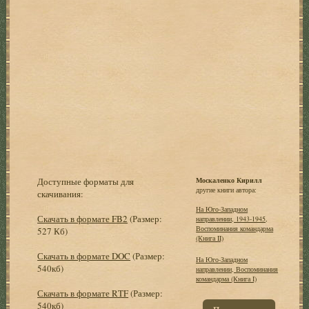
Доступные форматы для
Москаленко Кирилл
другие книги автора:
скачивания:
На Юго-Западном
Скачать в формате FB2
(Размер:
направлении, 1943-1945,
Воспоминания командарма
527 Кб)
(Книга II)
Скачать в формате DOC
(Размер:
На Юго-Западном
540кб)
направлении, Воспоминания
командарма (Книга I)
Скачать в формате RTF
(Размер:
540кб)